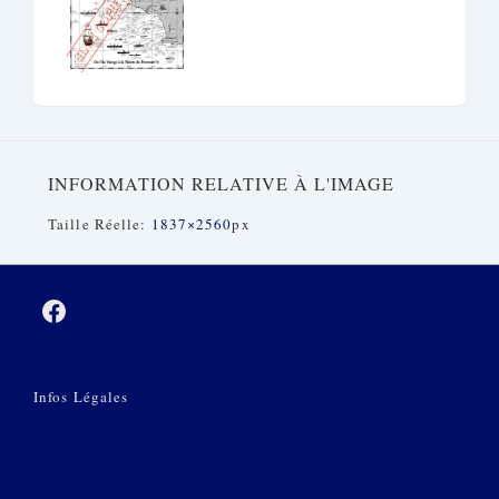
INFORMATION RELATIVE À L'IMAGE
Taille Réelle:
1837×2560
Px
Menu
Infos Légales
Du
Bas