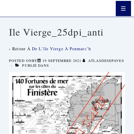
↓
Passer
Men
Au
Contenu
Principal
Ile Vierge_25dpi_anti
‹ Retour À
De L’île Vierge À Penmarc’h
POSTED ONBY
19 SEPTEMBRE 2021
ATLASDESEPAVES
PUBLIÉ DANS