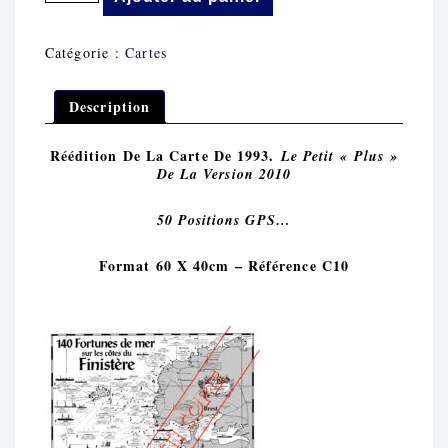
De
De
L'île
Catégorie :
Cartes
Vierge
À
Penmarc'h
Description
Réédition De La Carte De 1993.
Le Petit « Plus »
De La Version 2010
50 Positions GPS…
Format 60 X 40cm – Référence C10