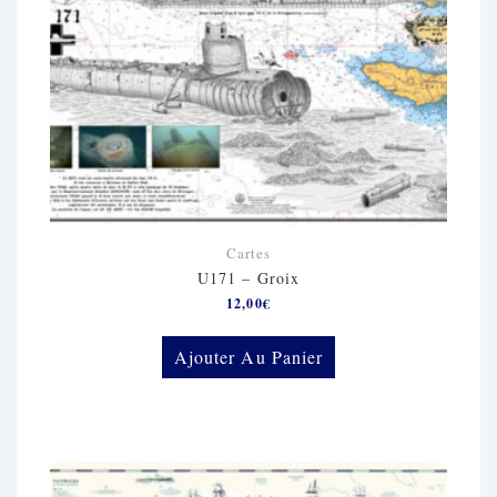
Cartes
U171 – Groix
12,00
€
Ajouter Au Panier