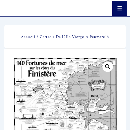
↓
Passer
Men
Au
Contenu
Principal
Accueil
/
Cartes
/ De L’île Vierge À Penmarc’h