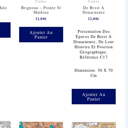
Cartes
Cartes
Malo
Brigneau – Pointe St
De Brest À
Mathieu
Douarnenez
12,00
€
12,00
€
u
Présentation Des
Ajouter Au
Épaves De Brest À
Panier
Douarnenez, De Leur
Histoire Et Position
Géographique.
Référence C17
Dimension: 50 X 70
Cm
Ajouter Au
Panier