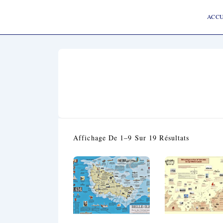
↓
Main
Passer
Navigat
ACCU
Au
Contenu
Principal
Affichage De 1–9 Sur 19 Résultats