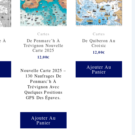
Cartes
Cartes
e À
De Penmarc’h À
De Quiberon Au
Trévignon Nouvelle
Croisic
Carte 2025
12,00
€
12,00
€
u
Ajouter Au
Nouvelle Carte 2025 –
Panier
130 Naufrages De
Penmarc’h À
Trévignon Avec
Quelques Positions
GPS Des Épaves.
Ajouter Au
Panier