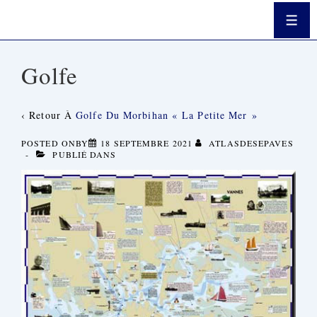
↓
Passer
Men
Au
Contenu
Principal
Golfe
‹ Retour À
Golfe Du Morbihan « La Petite Mer »
POSTED ONBY
18 SEPTEMBRE 2021
ATLASDESEPAVES
PUBLIÉ DANS