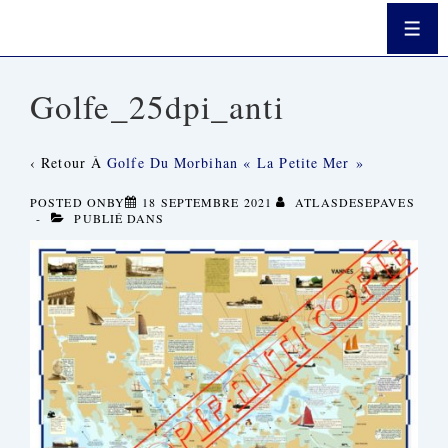
↓
Passer
Men
Au
Contenu
Principal
Golfe_25dpi_anti
‹ Retour À
Golfe Du Morbihan « La Petite Mer »
POSTED ONBY
18 SEPTEMBRE 2021
ATLASDESEPAVES
PUBLIÉ DANS