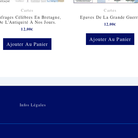
Cartes
Cartes
frages Célèbres En Bretagne,
Epaves De La Grande Guer
De L’Antiquité À Nos Jours.
12,00
€
12,00
€
Ajouter Au Panier
Ajouter Au Panier
Menu
Infos Légales
Du
Bas
De