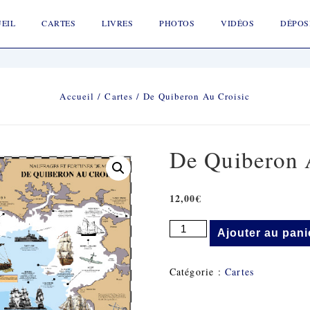
ion
EIL
CARTES
LIVRES
PHOTOS
VIDÉOS
DÉPOS
Accueil
/
Cartes
/ De Quiberon Au Croisic
De Quiberon 
12,00
€
Quantité
Ajouter au pani
De
De
Quiberon
Catégorie :
Cartes
Au
Croisic