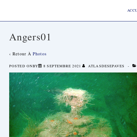
↓
Main
Passer
Navigat
ACCU
Au
Contenu
Principal
Angers01
‹ Retour À
Photos
POSTED ONBY
8 SEPTEMBRE 2021
ATLASDESEPAVES