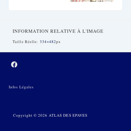
INFORMATION RELATIVE À L'IMAGE
Taille Réelle:
334×482
Px
Menu
Infos Légales
Du
Bas
De
Copyright © 2026 ATLAS DES EPAVES
Page