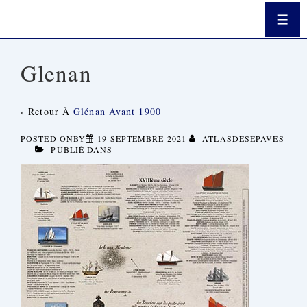
↓
Passer
Men
Au
Contenu
Principal
Glenan
‹ Retour À
Glénan Avant 1900
POSTED ONBY
19 SEPTEMBRE 2021
ATLASDESEPAVES
PUBLIÉ DANS