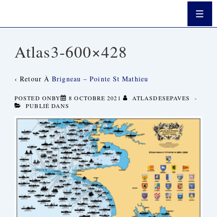
↓
Passer
Men
Au
Contenu
Principal
Atlas3-600×428
‹ Retour À
Brigneau – Pointe St Mathieu
POSTED ONBY
8 OCTOBRE 2021
ATLASDESEPAVES
PUBLIÉ DANS