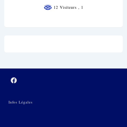
12 Visiteurs
, 1
Menu
Infos Légales
Du
Bas