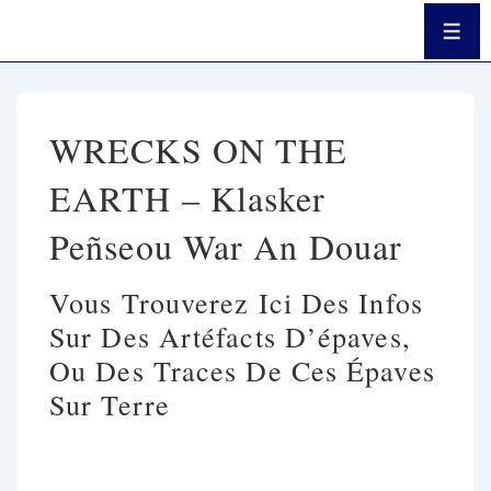
↓
Passer
Men
Au
Contenu
Principal
WRECKS ON THE
EARTH – Klasker
Peñseou War An Douar
Vous Trouverez Ici Des Infos
Sur Des Artéfacts D’épaves,
Ou Des Traces De Ces Épaves
Sur Terre