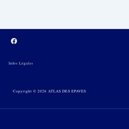
Menu
Infos Légales
Du
Bas
De
Copyright © 2026 ATLAS DES EPAVES
Page