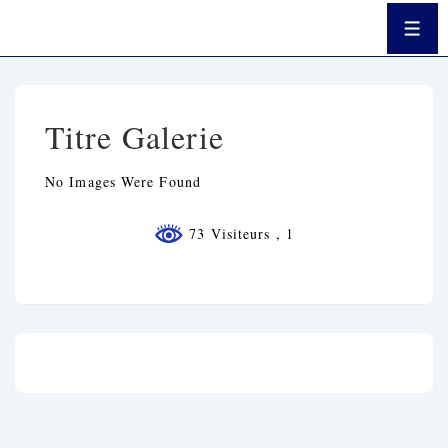
↓
Passer
Men
Au
Contenu
Principal
Titre Galerie
No Images Were Found
73 Visiteurs
, 1