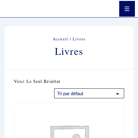
↓
Passer
Men
Au
Contenu
Principal
Accueil
/ Livres
Livres
Voici Le Seul Résultat