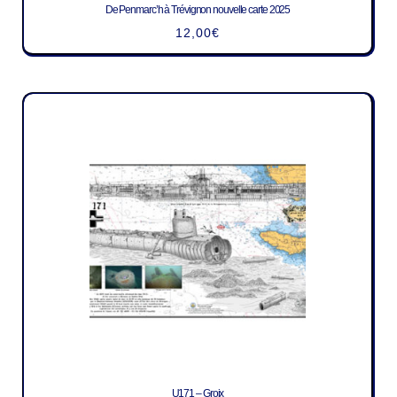
De Penmarc’h à Trévignon nouvelle carte 2025
12,00
€
U171 – Groix