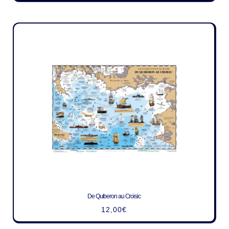
De Quiberon au Croisic
12,00
€