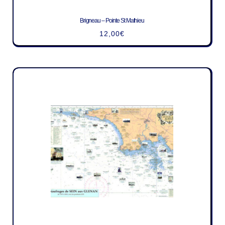
Brigneau – Pointe St Mathieu
12,00
€