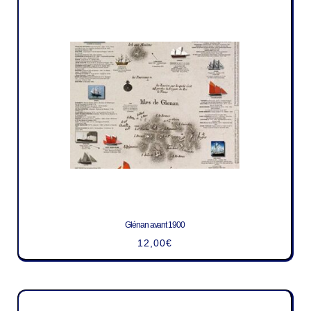
Glénan avant 1900
12,00
€