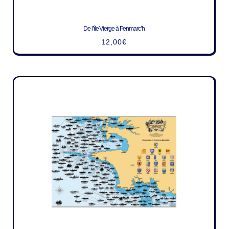
De l’île Vierge à Penmarc’h
12,00
€