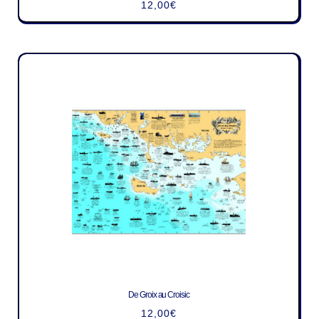
12,00
€
De Groix au Croisic
12,00
€