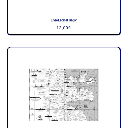
Entre Léon et Trégor
12,00
€