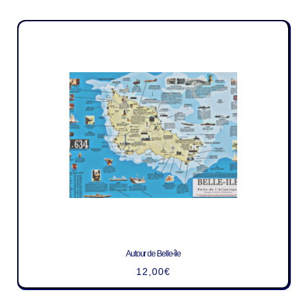
Autour de Belle-île
12,00
€