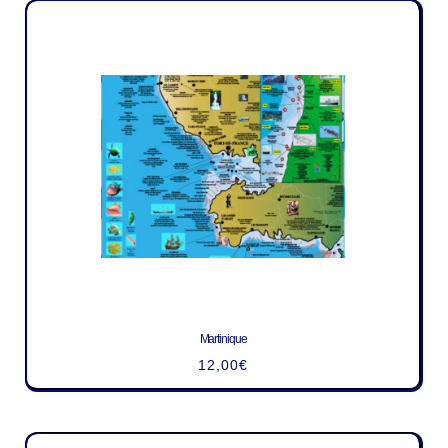
Martinique
12,00
€