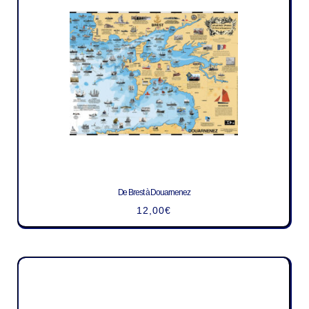
De Brest à Douarnenez
12,00
€