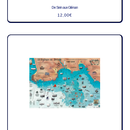
De Sein aux Glénan
12,00
€