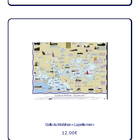
Golfe du Morbihan « La petite mer »
12,00
€