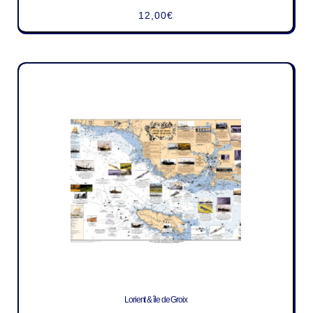
12,00
€
Lorient & île de Groix