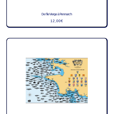
De l’île Vierge à Penmarc’h
12,00
€