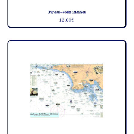
Brigneau – Pointe St Mathieu
12,00
€