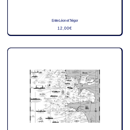
Entre Léon et Trégor
12,00
€