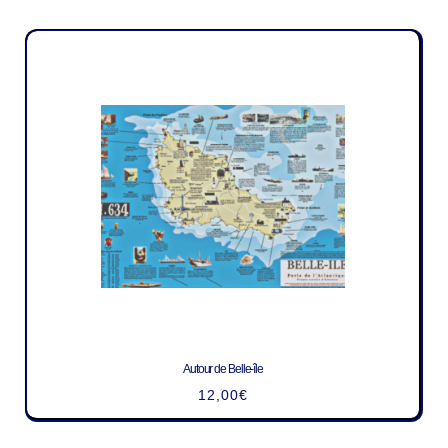
Autour de Belle-île
12,00
€