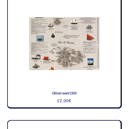
Glénan avant 1900
12,00
€