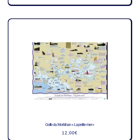
Golfe du Morbihan « La petite mer »
12,00
€