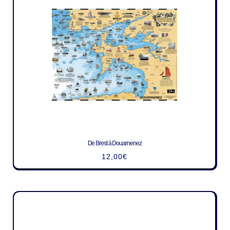
De Brest à Douarnenez
12,00
€