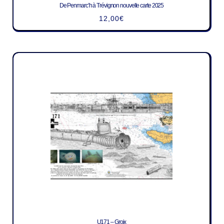
De Penmarc’h à Trévignon nouvelle carte 2025
12,00
€
U171 – Groix