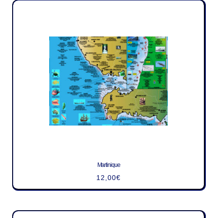
Martinique
12,00
€