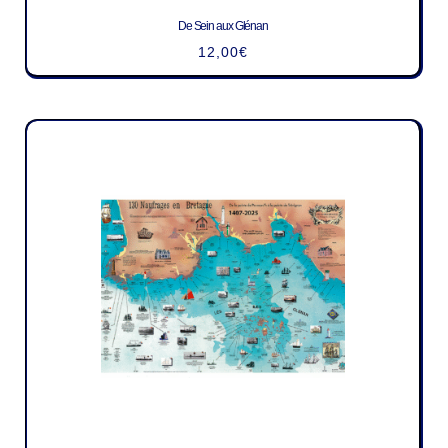
De Sein aux Glénan
12,00
€