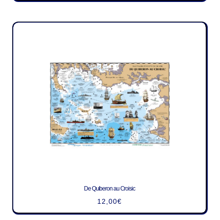
De Quiberon au Croisic
12,00
€