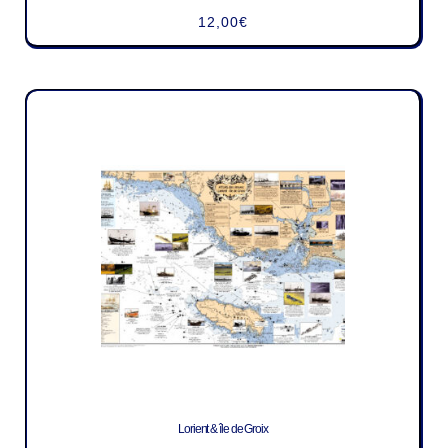
12,00
€
Lorient & île de Groix