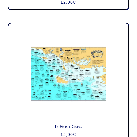
12,00
€
De Groix au Croisic
12,00
€