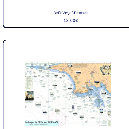
De l’île Vierge à Penmarc’h
12,00
€