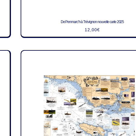
De Penmarc’h à Trévignon nouvelle carte 2025
12,00
€