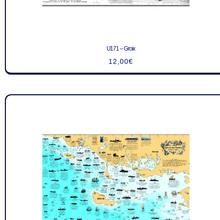
U171 – Groix
12,00
€