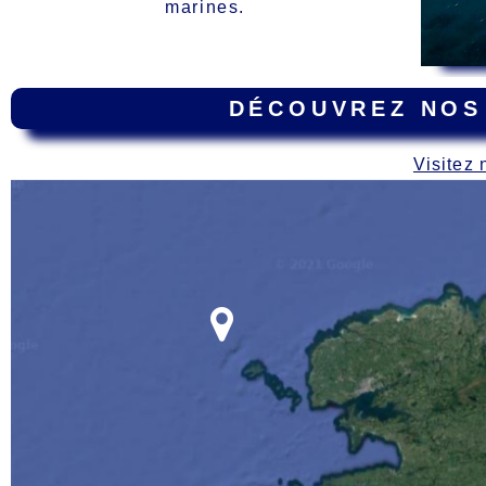
marines.
DÉCOUVREZ NOS
Visitez 
Carte
des épaves dur