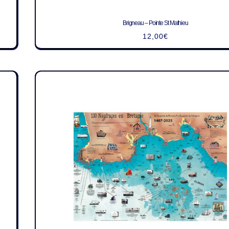
Brigneau – Pointe St Mathieu
12,00
€