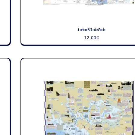
Lorient & île de Groix
12,00
€