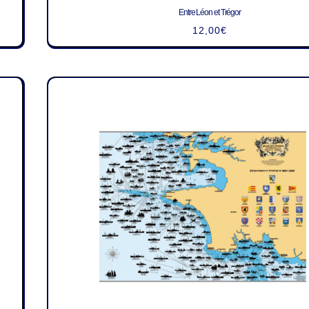
Entre Léon et Trégor
12,00
€