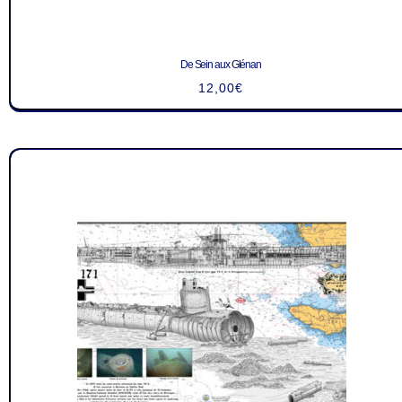
De Sein aux Glénan
12,00
€