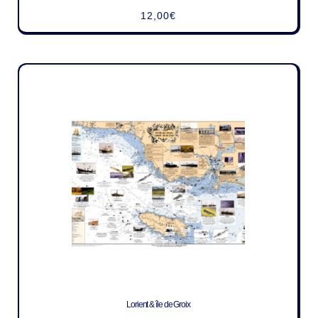
12,00
€
Lorient & île de Groix