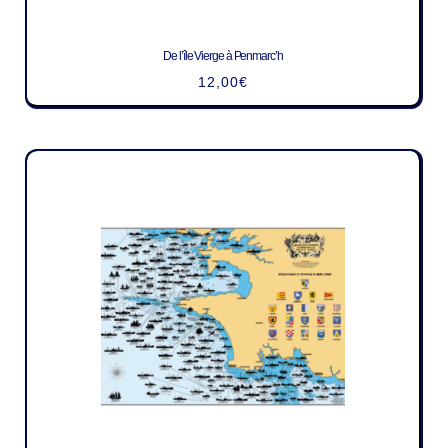
De l’île Vierge à Penmarc’h
12,00
€