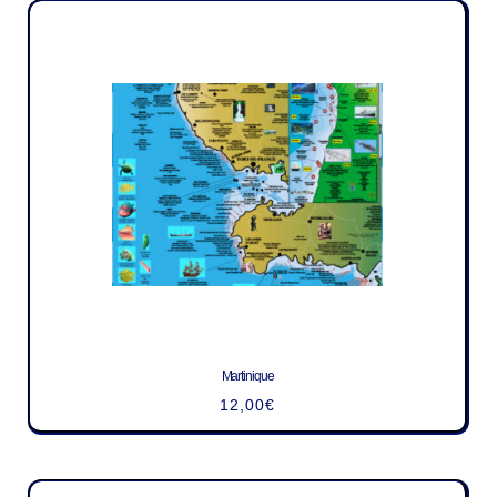
Martinique
12,00
€