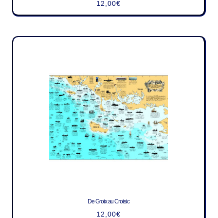
12,00
€
De Groix au Croisic
12,00
€