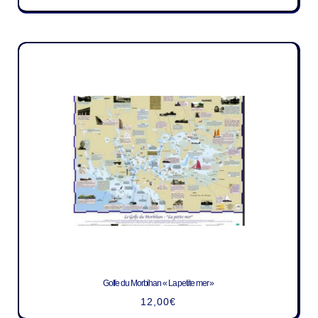
Golfe du Morbihan « La petite mer »
12,00
€