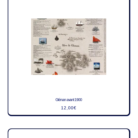
Glénan avant 1900
12,00
€