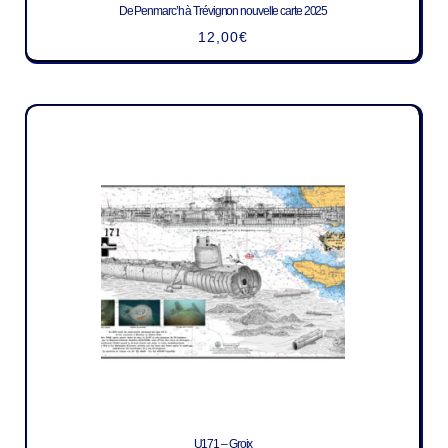
De Penmarc’h à Trévignon nouvelle carte 2025
12,00
€
U171 – Groix