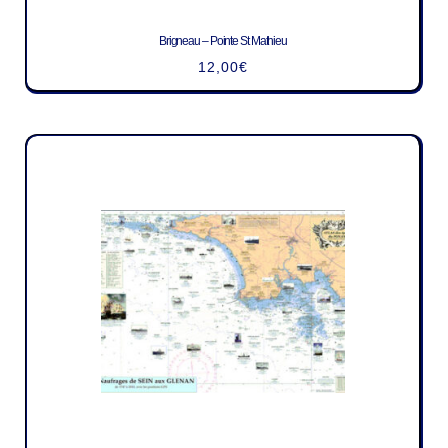
Brigneau – Pointe St Mathieu
12,00
€