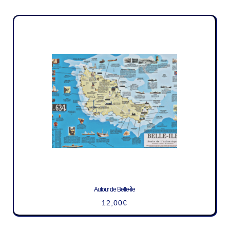
Autour de Belle-île
12,00
€