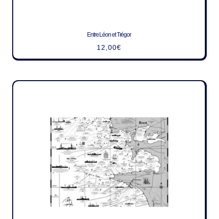
Entre Léon et Trégor
12,00
€