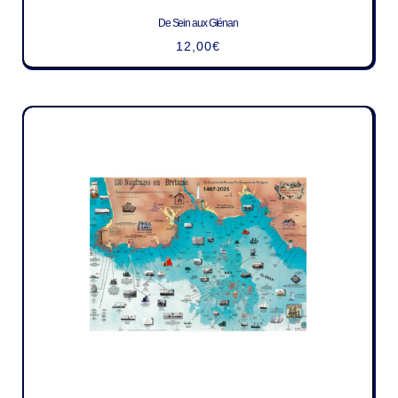
De Sein aux Glénan
12,00
€