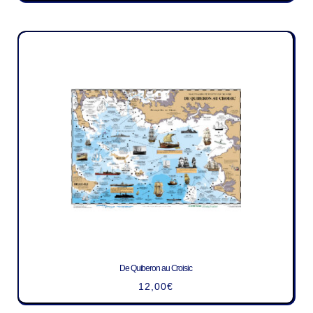
De Quiberon au Croisic
12,00
€