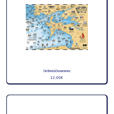
De Brest à Douarnenez
12,00
€