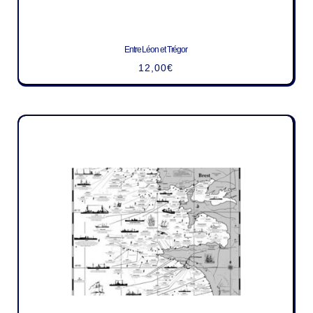
Entre Léon et Trégor
12,00
€