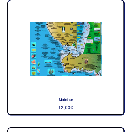
Martinique
12,00
€