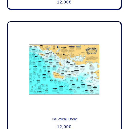
12,00
€
De Groix au Croisic
12,00
€