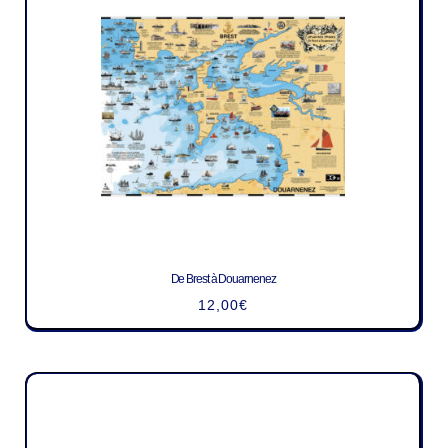
De Brest à Douarnenez
12,00
€