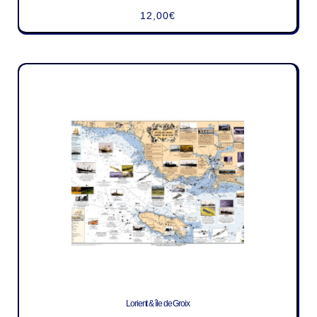
12,00
€
Lorient & île de Groix