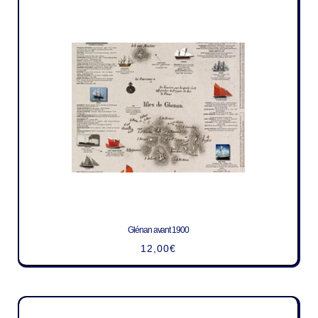
Glénan avant 1900
12,00
€