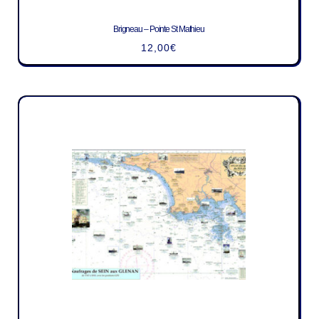
Brigneau – Pointe St Mathieu
12,00
€