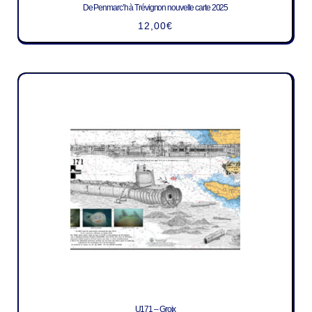
De Penmarc’h à Trévignon nouvelle carte 2025
12,00
€
U171 – Groix