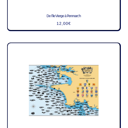
De l’île Vierge à Penmarc’h
12,00
€