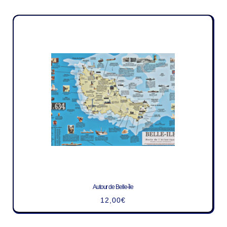
Autour de Belle-île
12,00
€