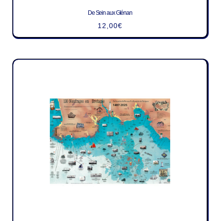
De Sein aux Glénan
12,00
€