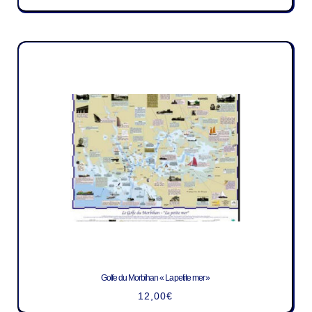
Golfe du Morbihan « La petite mer »
12,00
€