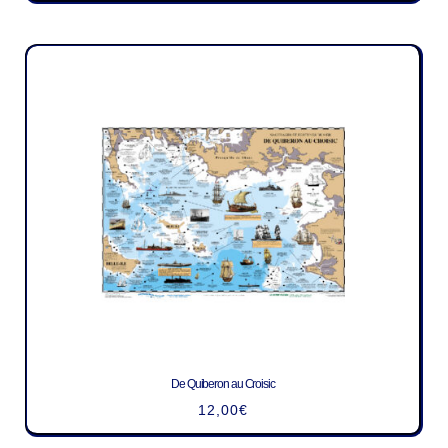
De Quiberon au Croisic
12,00
€