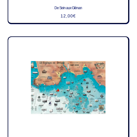
De Sein aux Glénan
12,00
€