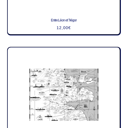
Entre Léon et Trégor
12,00
€