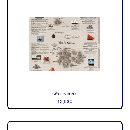
Glénan avant 1900
12,00
€