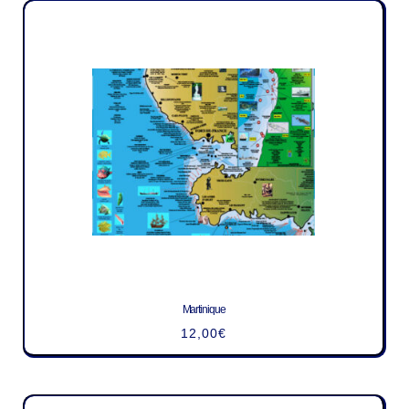
Martinique
12,00
€