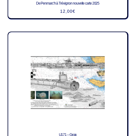
De Penmarc’h à Trévignon nouvelle carte 2025
12,00
€
U171 – Groix