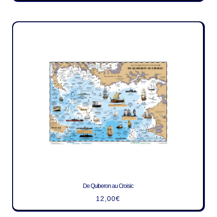
De Quiberon au Croisic
12,00
€