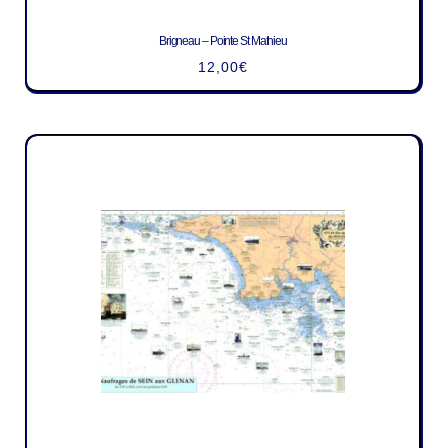
Brigneau – Pointe St Mathieu
12,00
€