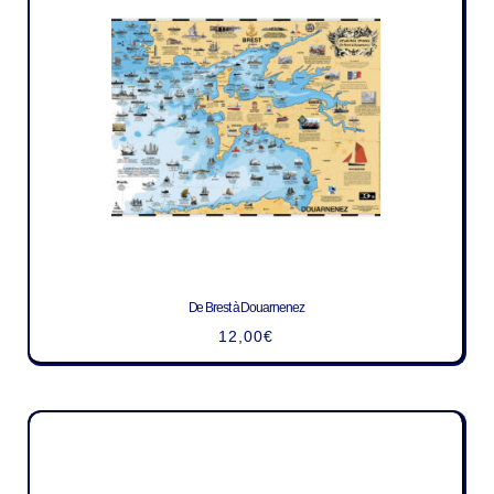
De Brest à Douarnenez
12,00
€