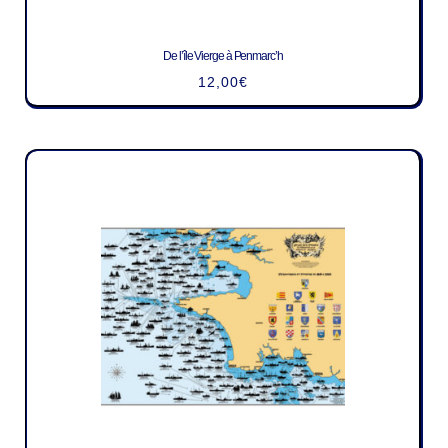
De l’île Vierge à Penmarc’h
12,00
€