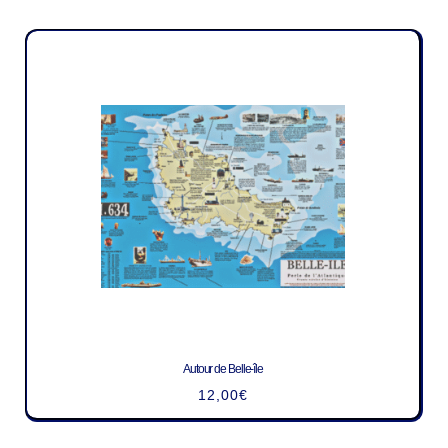
Autour de Belle-île
12,00
€