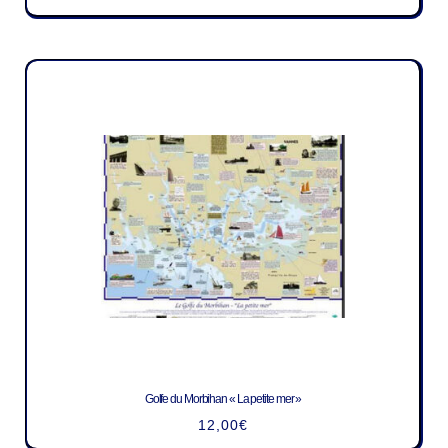
Golfe du Morbihan « La petite mer »
12,00
€