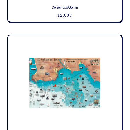
De Sein aux Glénan
12,00
€