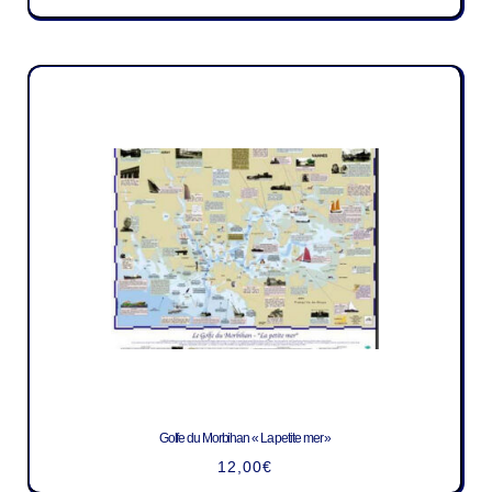
Golfe du Morbihan « La petite mer »
12,00
€