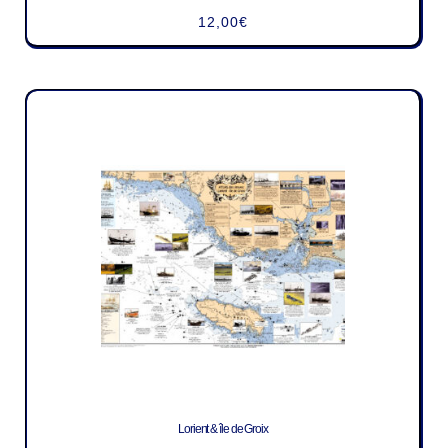
12,00
€
Lorient & île de Groix