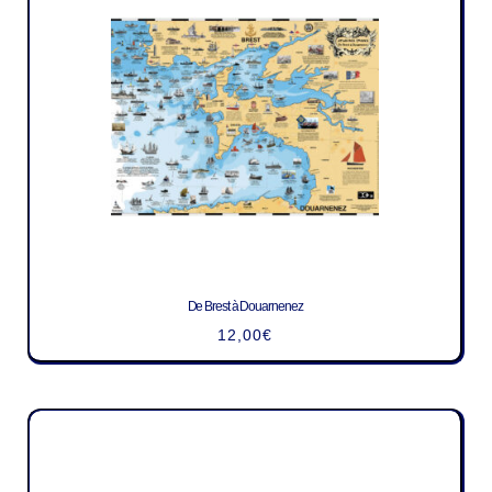
De Brest à Douarnenez
12,00
€