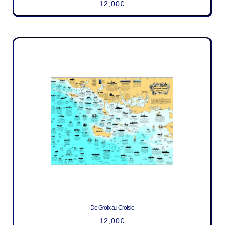
12,00
€
De Groix au Croisic
12,00
€