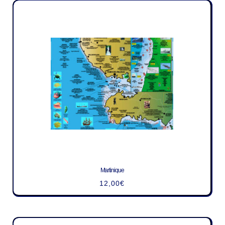
Martinique
12,00
€