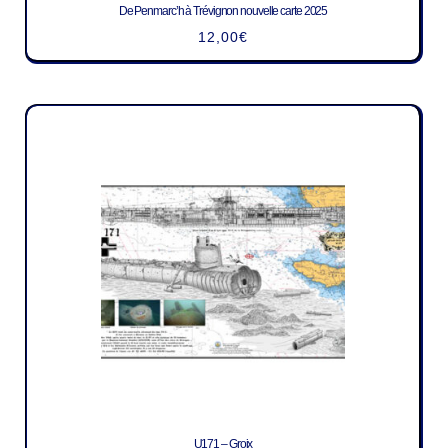
De Penmarc’h à Trévignon nouvelle carte 2025
12,00
€
U171 – Groix