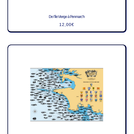
De l’île Vierge à Penmarc’h
12,00
€