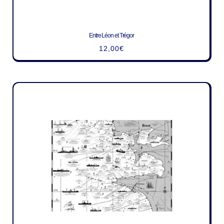
Entre Léon et Trégor
12,00
€