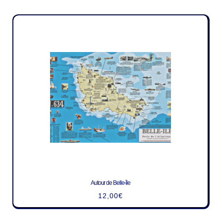
Autour de Belle-île
12,00
€