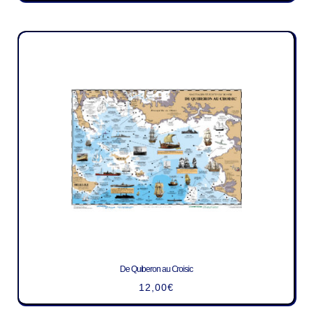
De Quiberon au Croisic
12,00
€