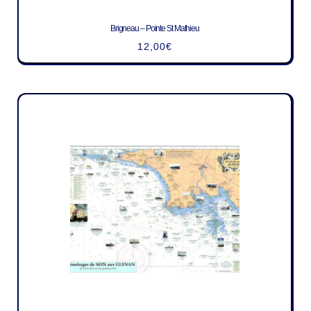
Brigneau – Pointe St Mathieu
12,00
€