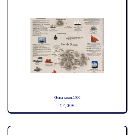
Glénan avant 1900
12,00
€