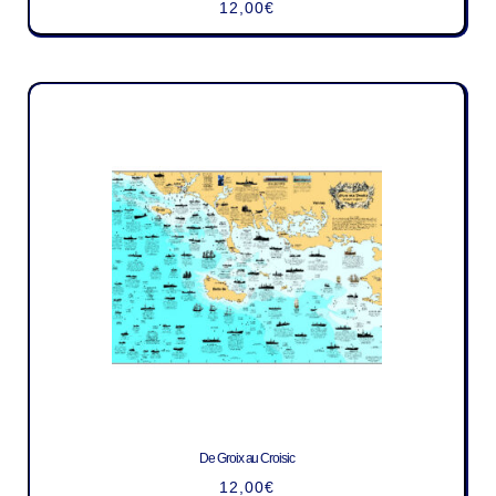
12,00
€
De Groix au Croisic
12,00
€