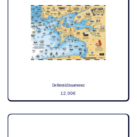
De Brest à Douarnenez
12,00
€