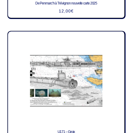
De Penmarc’h à Trévignon nouvelle carte 2025
12,00
€
U171 – Groix