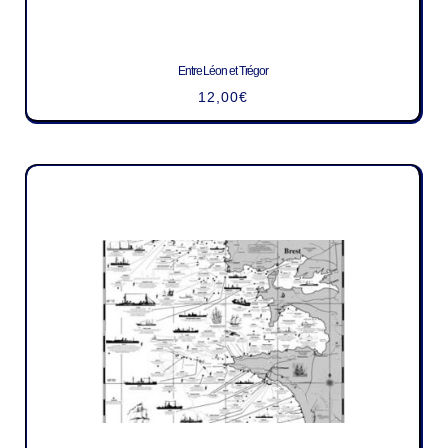
Entre Léon et Trégor
12,00
€