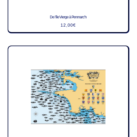
De l’île Vierge à Penmarc’h
12,00
€