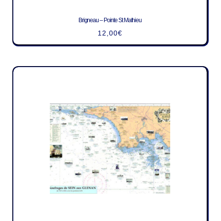
Brigneau – Pointe St Mathieu
12,00
€