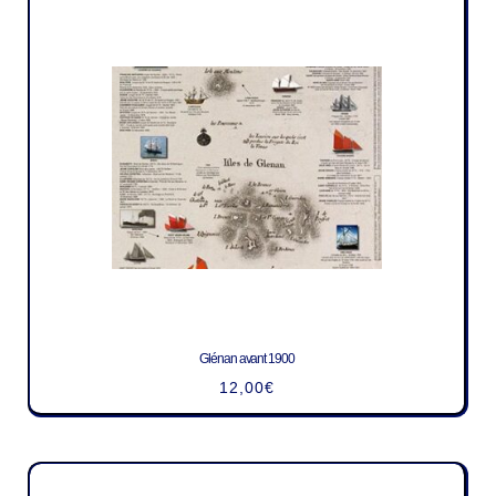
Glénan avant 1900
12,00
€