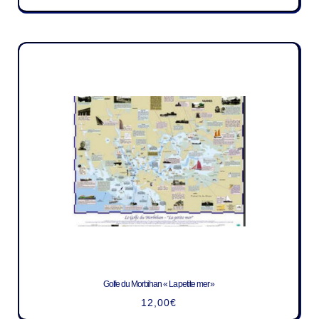
Golfe du Morbihan « La petite mer »
12,00
€