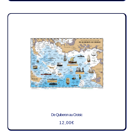
De Quiberon au Croisic
12,00
€