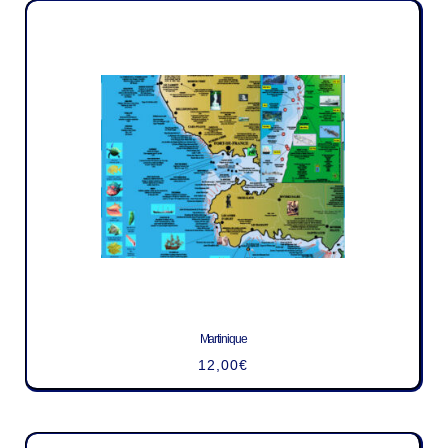
Martinique
12,00
€