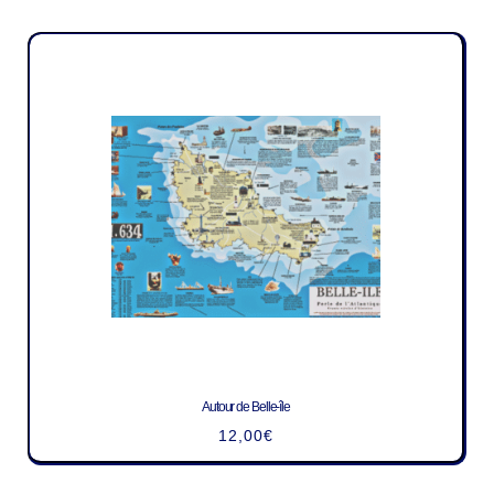
Autour de Belle-île
12,00
€