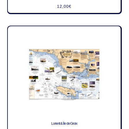
12,00
€
Lorient & île de Groix