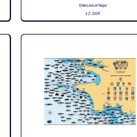
Entre Léon et Trégor
12,00
€