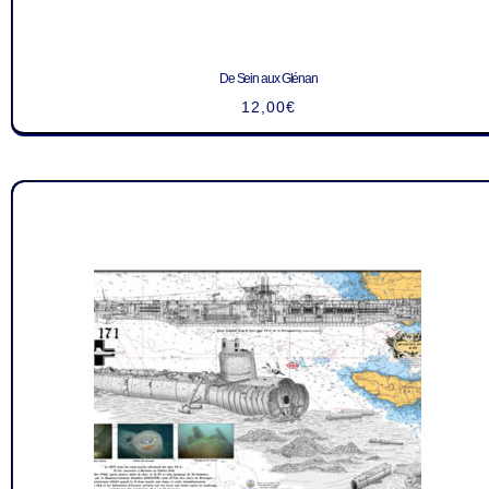
De Sein aux Glénan
12,00
€