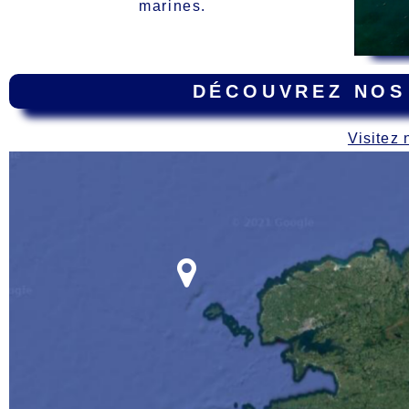
marines.
DÉCOUVREZ NOS
Visitez 
Carte
des épaves dur