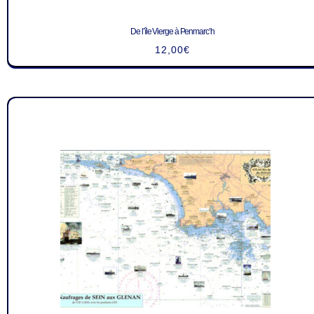
De l’île Vierge à Penmarc’h
12,00
€