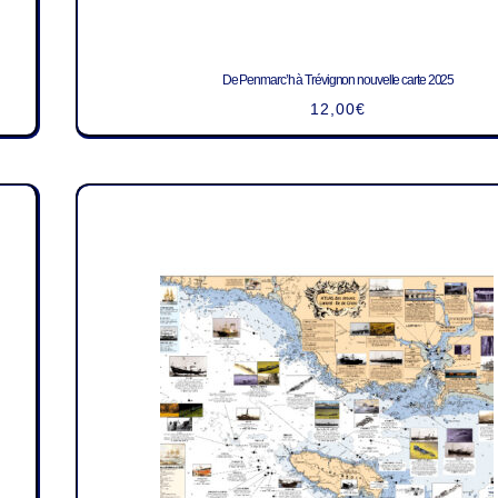
De Penmarc’h à Trévignon nouvelle carte 2025
12,00
€