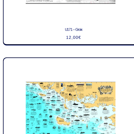
U171 – Groix
12,00
€