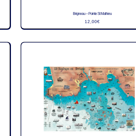
Brigneau – Pointe St Mathieu
12,00
€