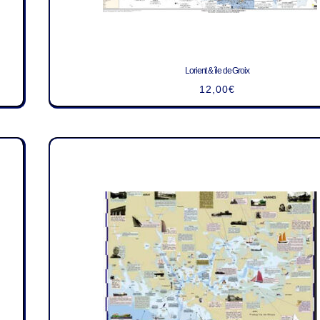
Lorient & île de Groix
12,00
€