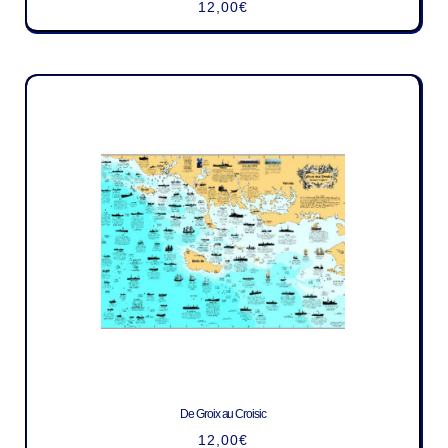
12,00
€
De Groix au Croisic
12,00
€