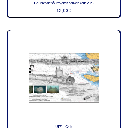
De Penmarc’h à Trévignon nouvelle carte 2025
12,00
€
U171 – Groix