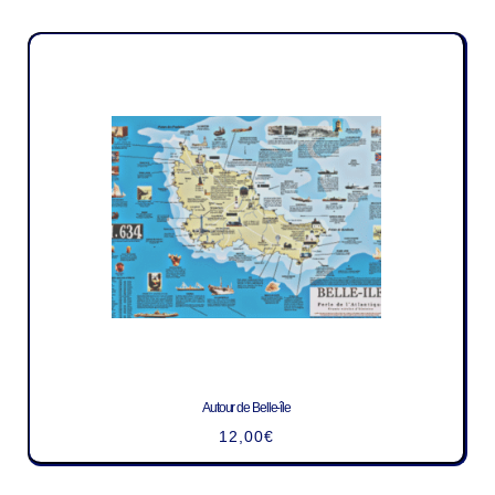
Autour de Belle-île
12,00
€