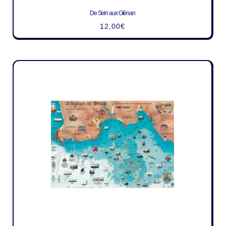
De Sein aux Glénan
12,00
€