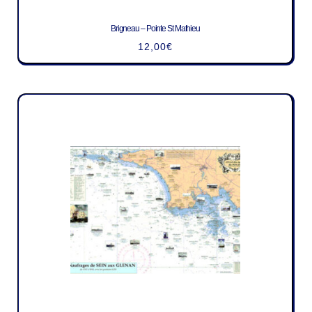
Brigneau – Pointe St Mathieu
12,00
€