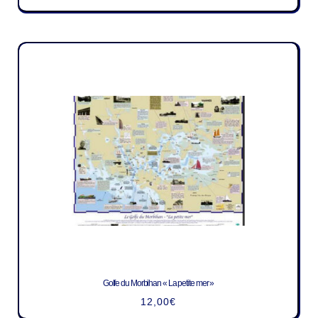
Golfe du Morbihan « La petite mer »
12,00
€