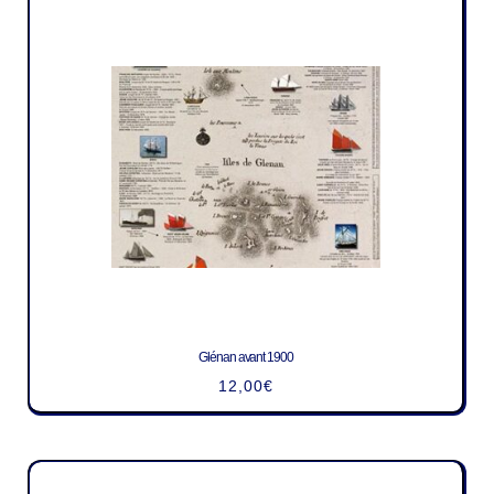
Glénan avant 1900
12,00
€