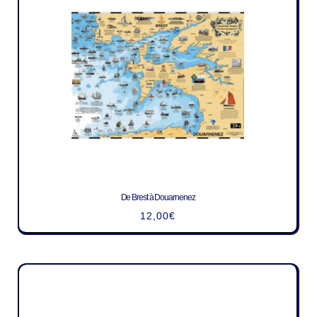
De Brest à Douarnenez
12,00
€