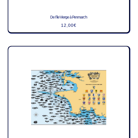
De l’île Vierge à Penmarc’h
12,00
€