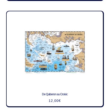
De Quiberon au Croisic
12,00
€