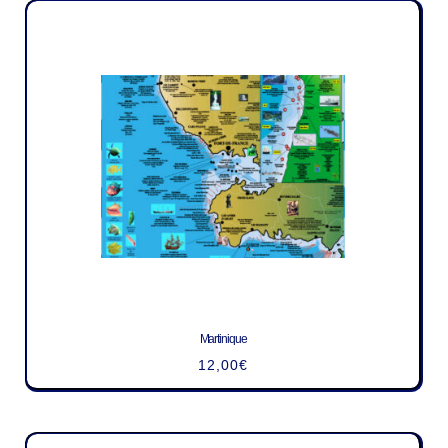
Martinique
12,00
€