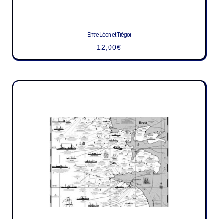
Entre Léon et Trégor
12,00
€