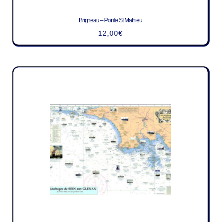
Brigneau – Pointe St Mathieu
12,00
€