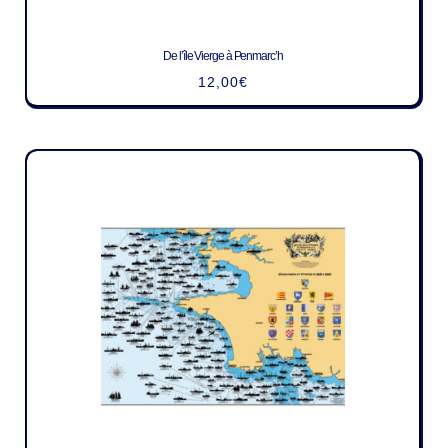
De l’île Vierge à Penmarc’h
12,00
€