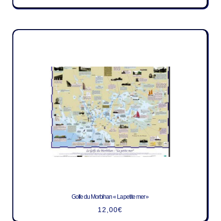
Golfe du Morbihan « La petite mer »
12,00
€