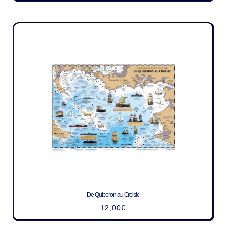
De Quiberon au Croisic
12,00
€