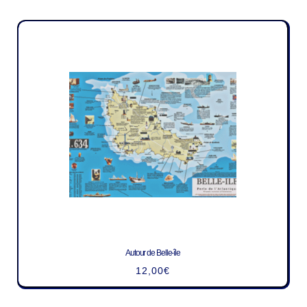
Autour de Belle-île
12,00
€