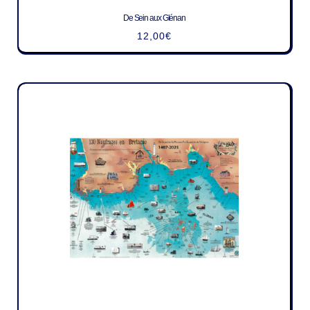
De Sein aux Glénan
12,00
€