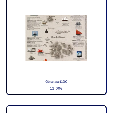
Glénan avant 1900
12,00
€