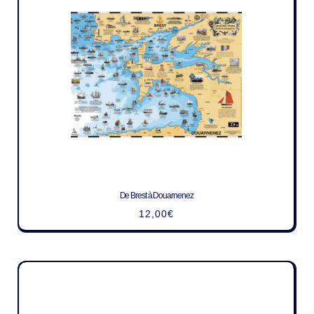
De Brest à Douarnenez
12,00
€