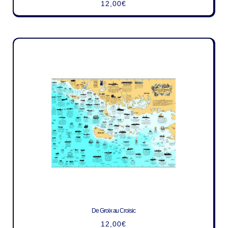
12,00
€
De Groix au Croisic
12,00
€