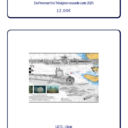
De Penmarc’h à Trévignon nouvelle carte 2025
12,00
€
U171 – Groix