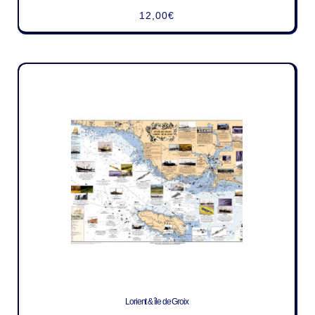
12,00
€
Lorient & île de Groix