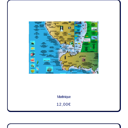
Martinique
12,00
€