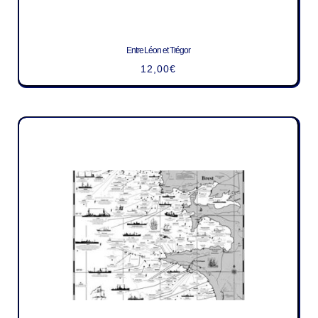
Entre Léon et Trégor
12,00
€