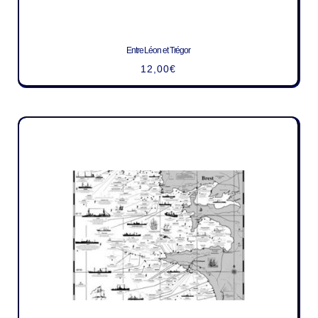
Entre Léon et Trégor
12,00
€