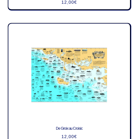
12,00
€
De Groix au Croisic
12,00
€