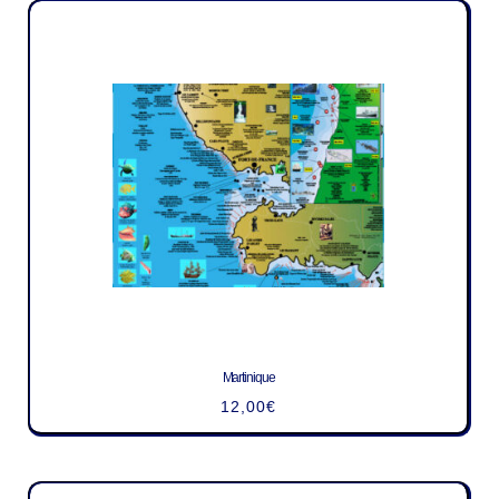
Martinique
12,00
€