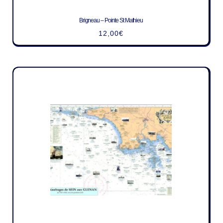
Brigneau – Pointe St Mathieu
12,00
€