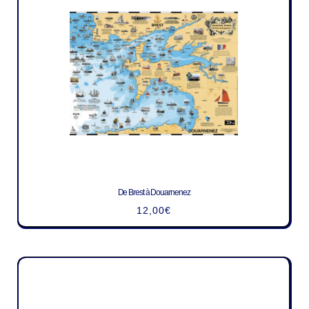
De Brest à Douarnenez
12,00
€