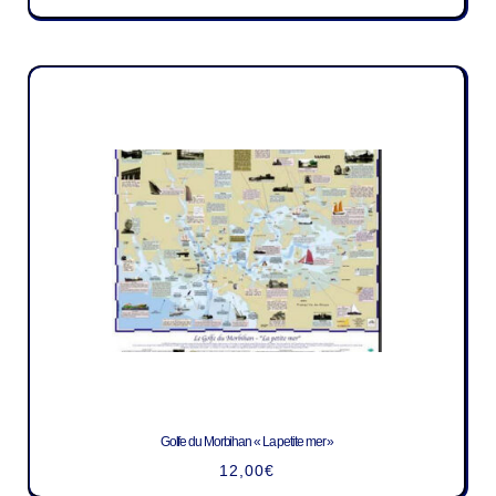
Golfe du Morbihan « La petite mer »
12,00
€