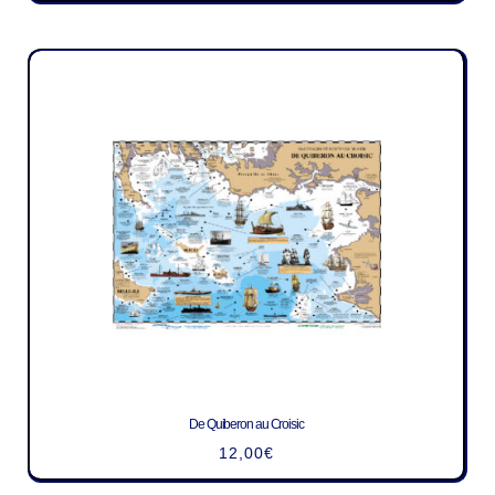
De Quiberon au Croisic
12,00
€