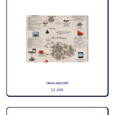
Glénan avant 1900
12,00
€