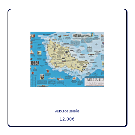
Autour de Belle-île
12,00
€