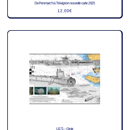
De Penmarc’h à Trévignon nouvelle carte 2025
12,00
€
U171 – Groix