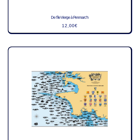
De l’île Vierge à Penmarc’h
12,00
€