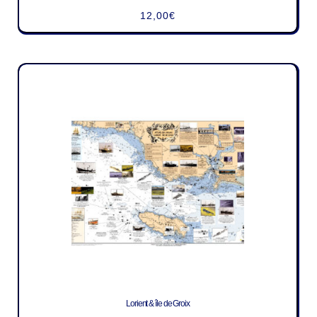
12,00
€
Lorient & île de Groix