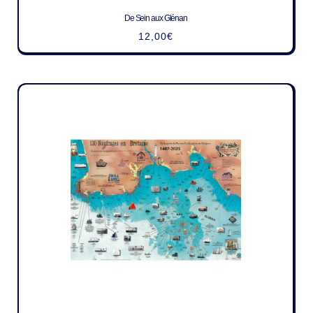
De Sein aux Glénan
12,00
€