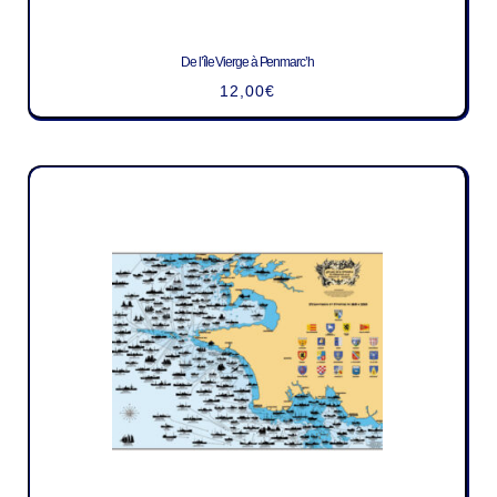
De l’île Vierge à Penmarc’h
12,00
€