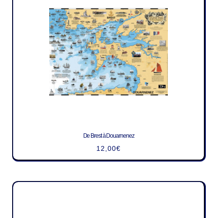
De Brest à Douarnenez
12,00
€