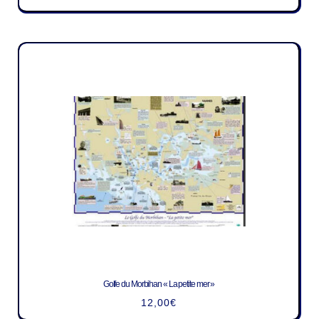
Golfe du Morbihan « La petite mer »
12,00
€