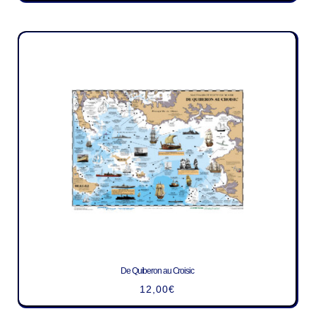
De Quiberon au Croisic
12,00
€