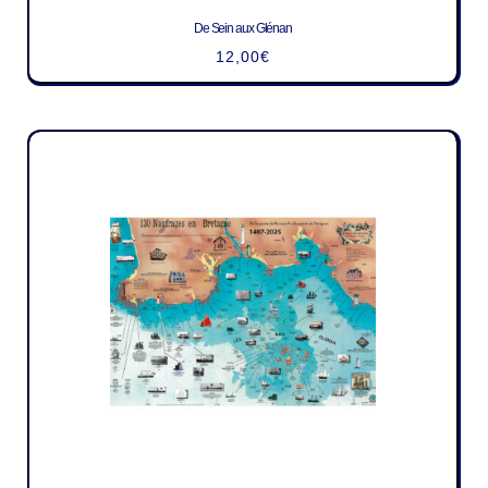
De Sein aux Glénan
12,00
€