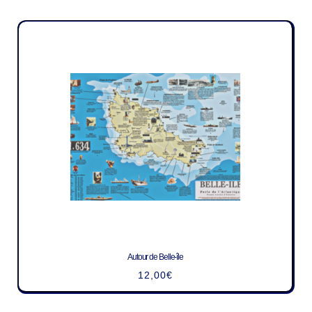
Autour de Belle-île
12,00
€