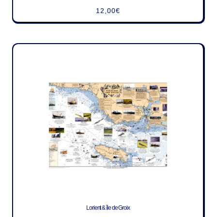
12,00
€
Lorient & île de Groix