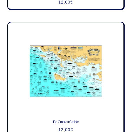
12,00
€
De Groix au Croisic
12,00
€