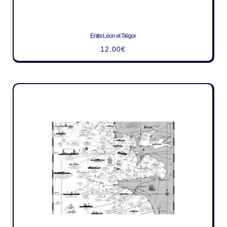
Entre Léon et Trégor
12,00
€