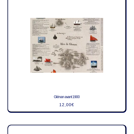
Glénan avant 1900
12,00
€