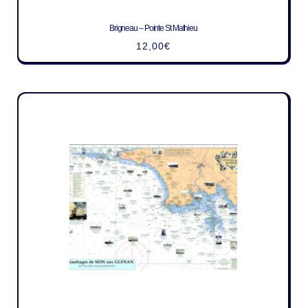
Brigneau – Pointe St Mathieu
12,00
€