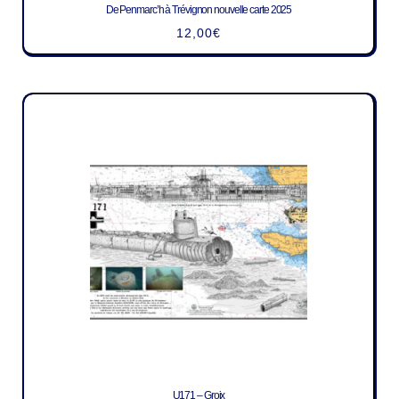
De Penmarc’h à Trévignon nouvelle carte 2025
12,00
€
U171 – Groix