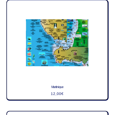
Martinique
12,00
€