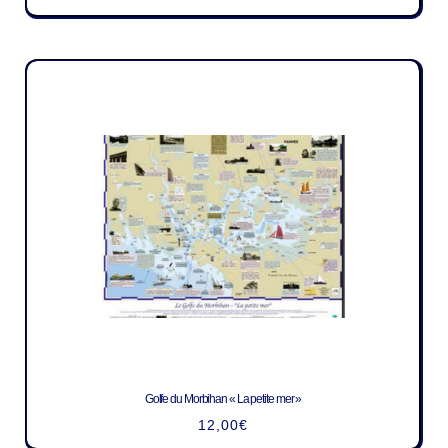
Golfe du Morbihan « La petite mer »
12,00
€