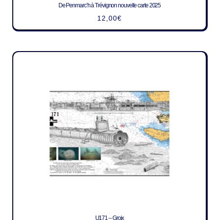
De Penmarc’h à Trévignon nouvelle carte 2025
12,00
€
U171 – Groix