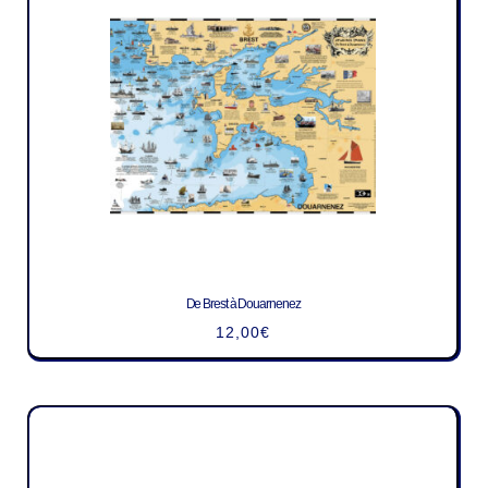
De Brest à Douarnenez
12,00
€