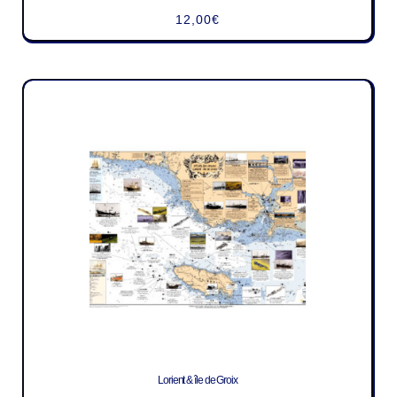
12,00
€
Lorient & île de Groix