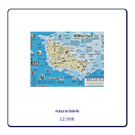
Autour de Belle-île
12,00
€