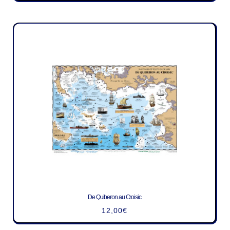
De Quiberon au Croisic
12,00
€