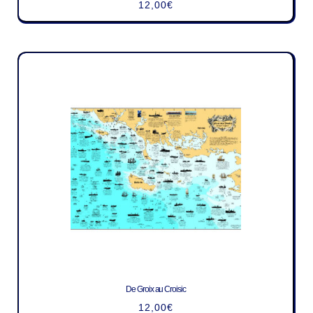
12,00
€
De Groix au Croisic
12,00
€