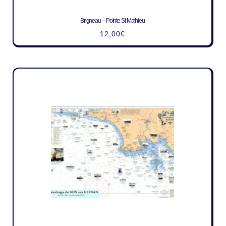
Brigneau – Pointe St Mathieu
12,00
€