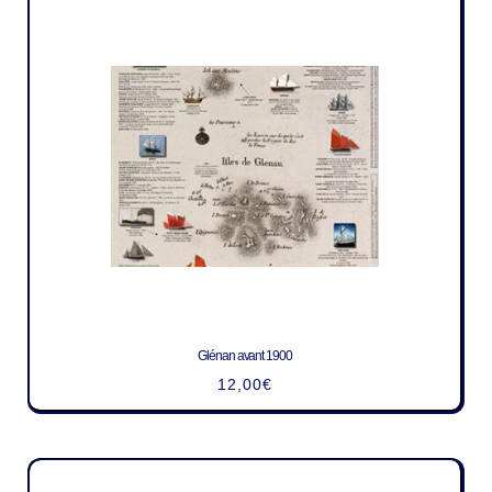
Glénan avant 1900
12,00
€