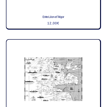
Entre Léon et Trégor
12,00
€