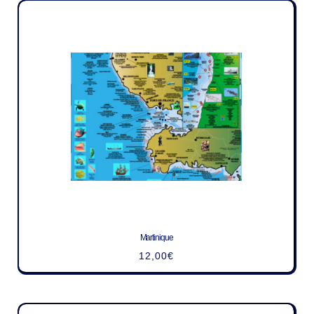
Martinique
12,00
€