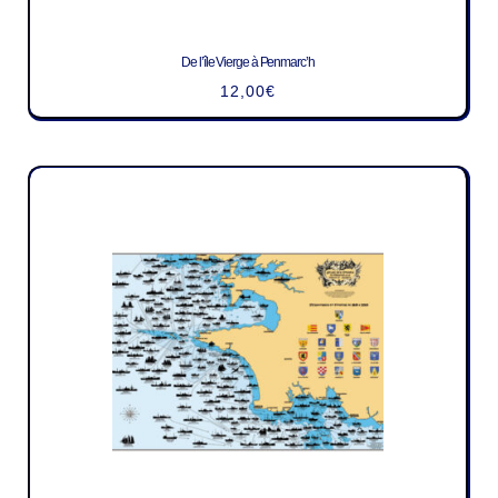
De l’île Vierge à Penmarc’h
12,00
€