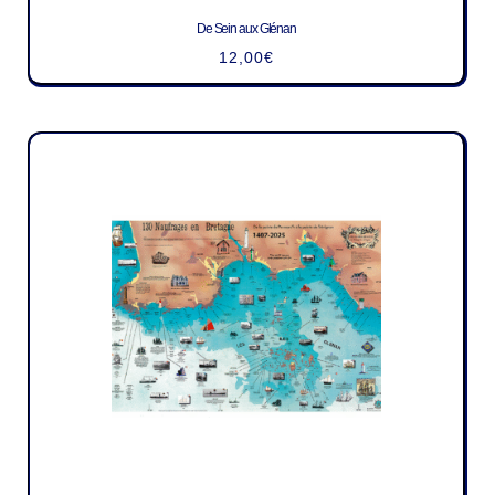
De Sein aux Glénan
12,00
€