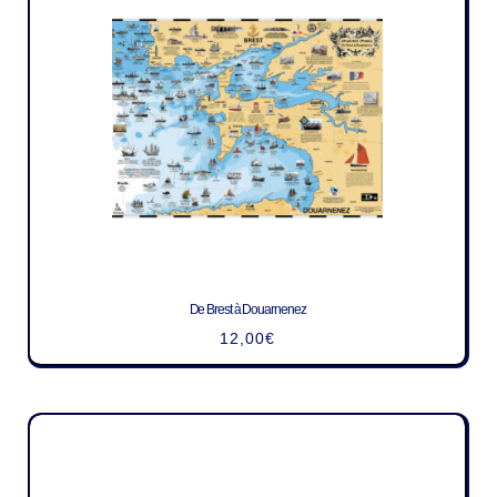
De Brest à Douarnenez
12,00
€