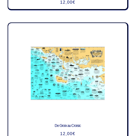
12,00
€
De Groix au Croisic
12,00
€