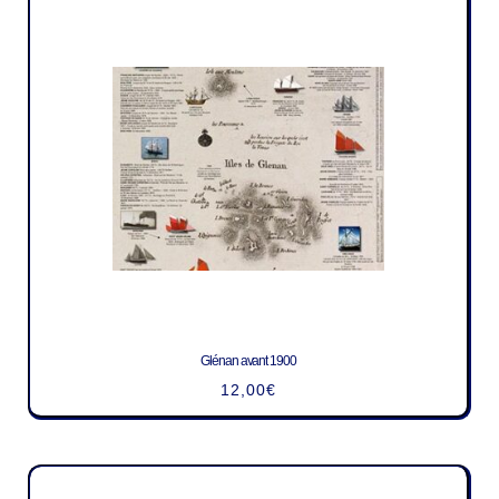
Glénan avant 1900
12,00
€