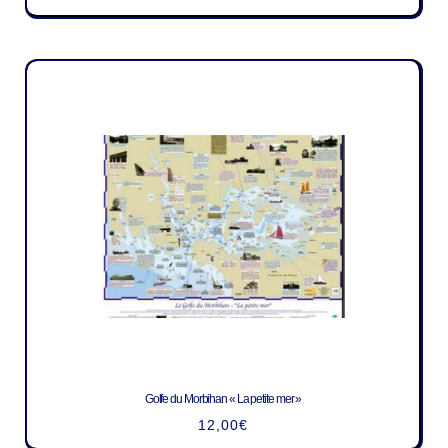
Golfe du Morbihan « La petite mer »
12,00
€