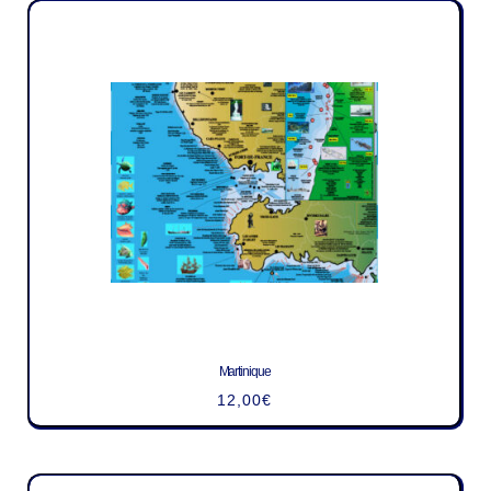
Martinique
12,00
€