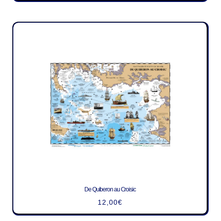
De Quiberon au Croisic
12,00
€