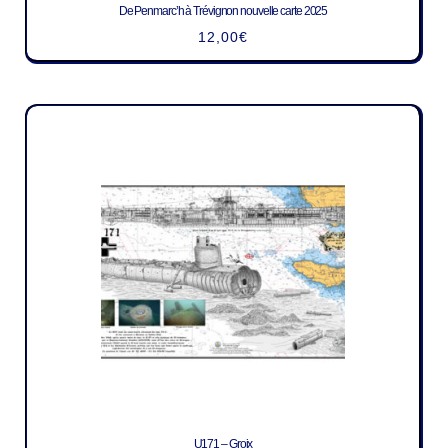
De Penmarc’h à Trévignon nouvelle carte 2025
12,00
€
U171 – Groix