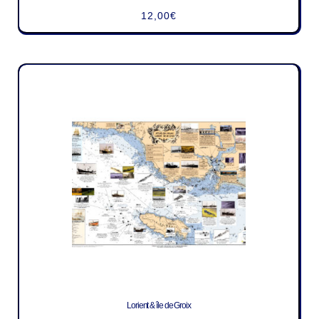
12,00
€
Lorient & île de Groix