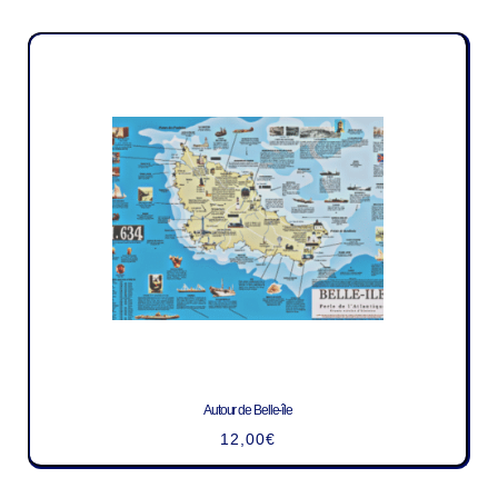
Autour de Belle-île
12,00
€