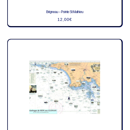
Brigneau – Pointe St Mathieu
12,00
€