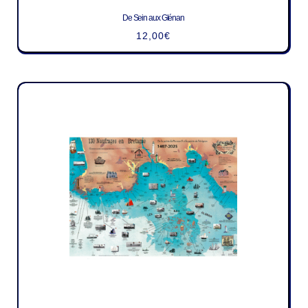
De Sein aux Glénan
12,00
€