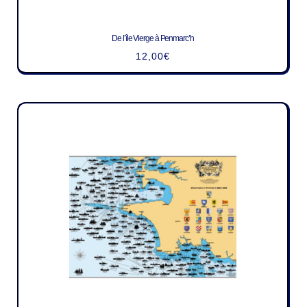
De l’île Vierge à Penmarc’h
12,00
€