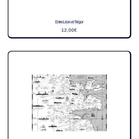
Entre Léon et Trégor
12,00
€