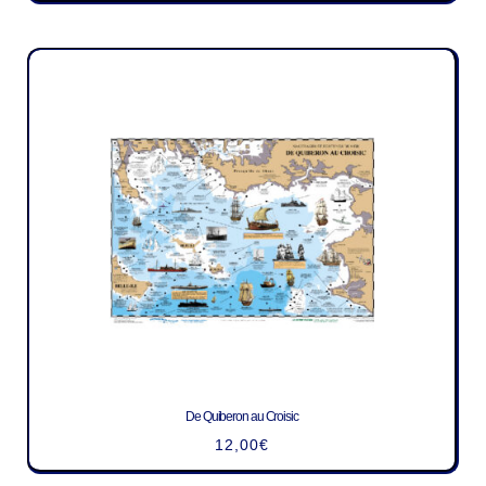
De Quiberon au Croisic
12,00
€