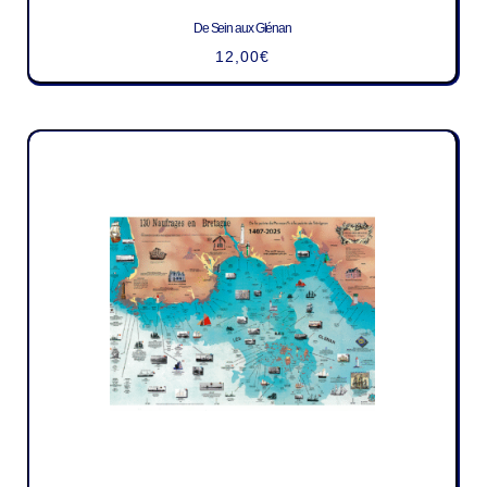
De Sein aux Glénan
12,00
€