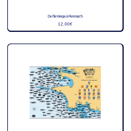
De l’île Vierge à Penmarc’h
12,00
€