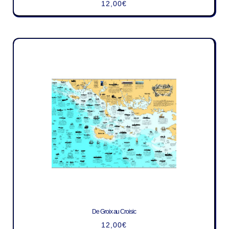
12,00
€
De Groix au Croisic
12,00
€