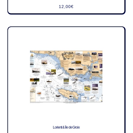
12,00
€
Lorient & île de Groix