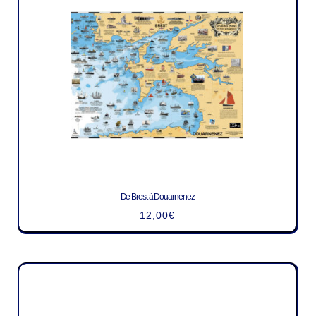
De Brest à Douarnenez
12,00
€