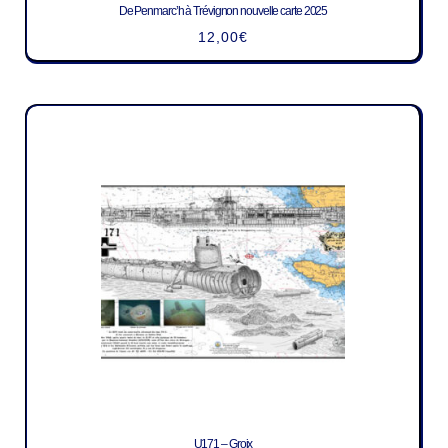
De Penmarc’h à Trévignon nouvelle carte 2025
12,00
€
U171 – Groix