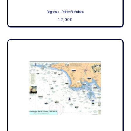
Brigneau – Pointe St Mathieu
12,00
€