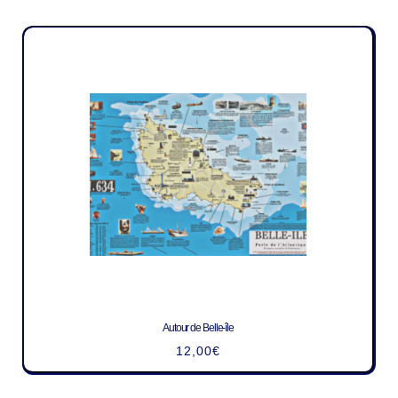
Autour de Belle-île
12,00
€