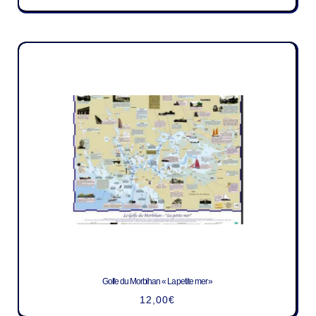
Golfe du Morbihan « La petite mer »
12,00
€