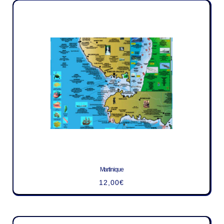
Martinique
12,00
€