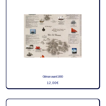
Glénan avant 1900
12,00
€