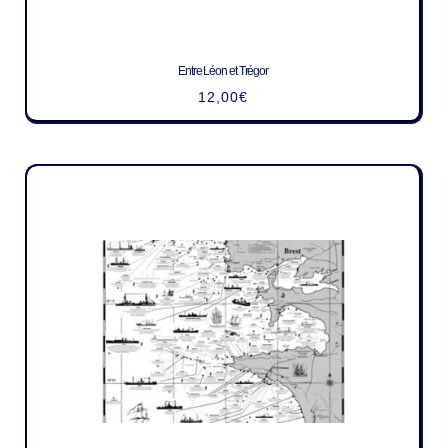
Entre Léon et Trégor
12,00
€