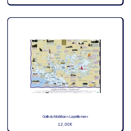
Golfe du Morbihan « La petite mer »
12,00
€