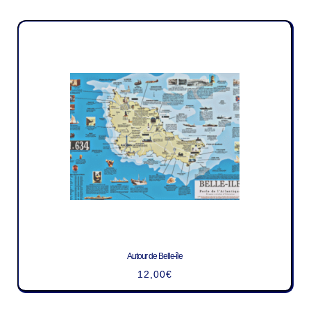
Autour de Belle-île
12,00
€