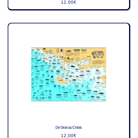
12,00
€
De Groix au Croisic
12,00
€