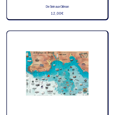
De Sein aux Glénan
12,00
€