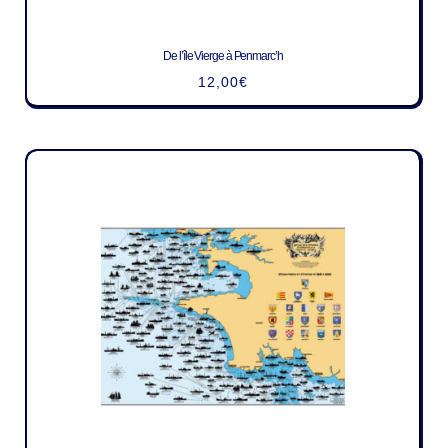
De l’île Vierge à Penmarc’h
12,00
€