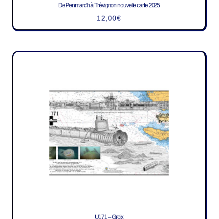
De Penmarc’h à Trévignon nouvelle carte 2025
12,00
€
U171 – Groix