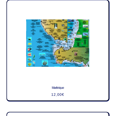
Martinique
12,00
€