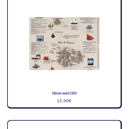
Glénan avant 1900
12,00
€