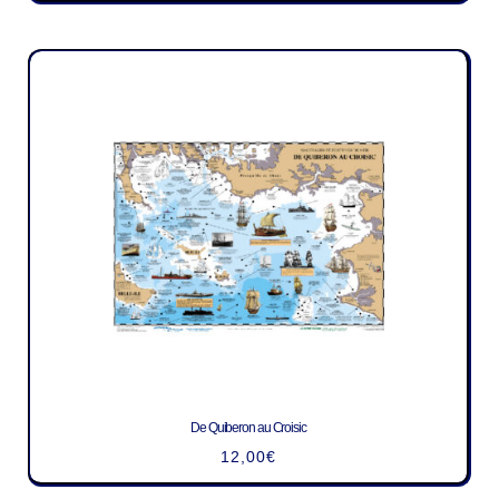
De Quiberon au Croisic
12,00
€