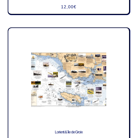
12,00
€
Lorient & île de Groix