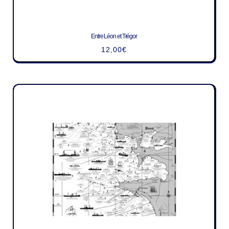
Entre Léon et Trégor
12,00
€