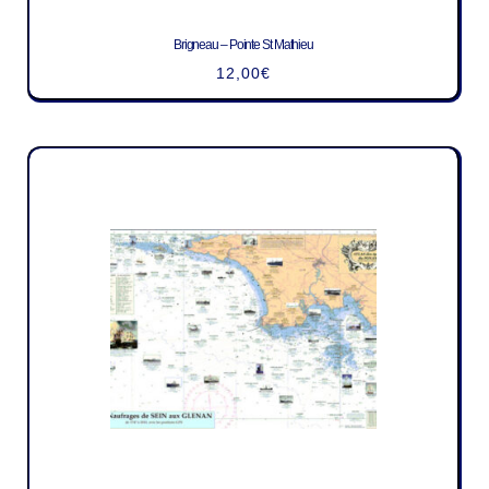
Brigneau – Pointe St Mathieu
12,00
€