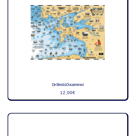
De Brest à Douarnenez
12,00
€