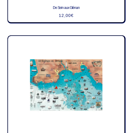
De Sein aux Glénan
12,00
€