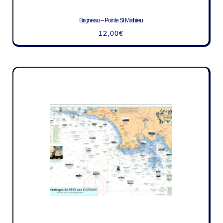
Brigneau – Pointe St Mathieu
12,00
€