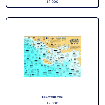
12,00
€
De Groix au Croisic
12,00
€