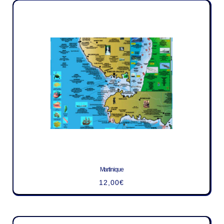
Martinique
12,00
€