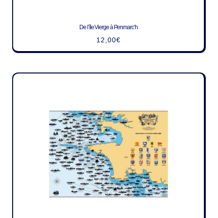
De l’île Vierge à Penmarc’h
12,00
€