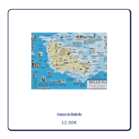
Autour de Belle-île
12,00
€