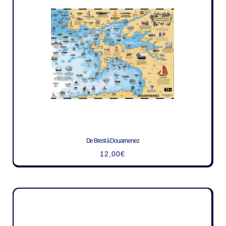
De Brest à Douarnenez
12,00
€