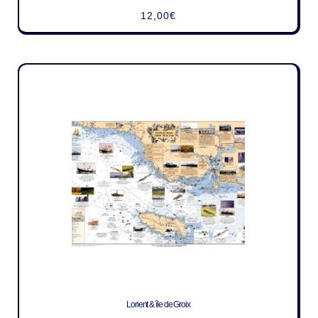
12,00
€
Lorient & île de Groix