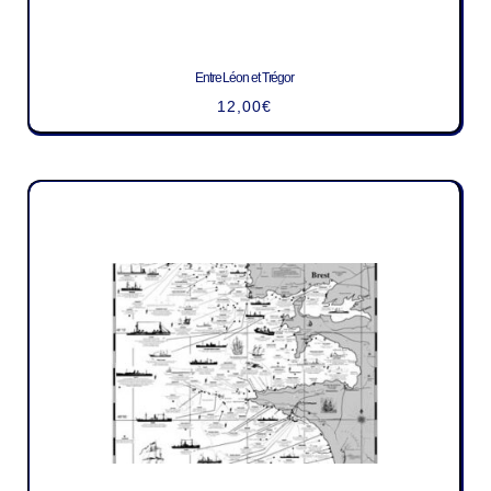
Entre Léon et Trégor
12,00
€