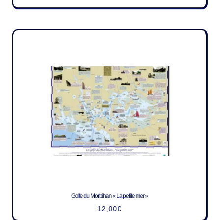
Golfe du Morbihan « La petite mer »
12,00
€