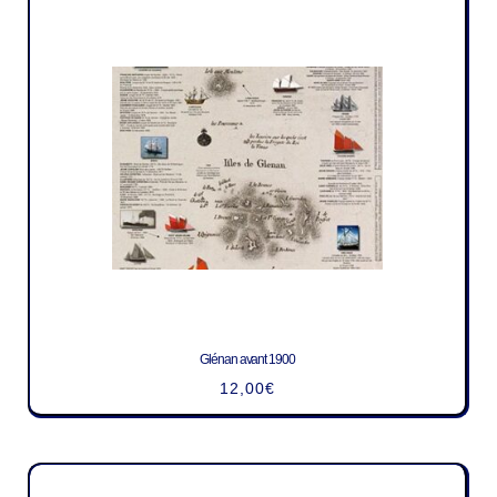
Glénan avant 1900
12,00
€