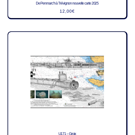
De Penmarc’h à Trévignon nouvelle carte 2025
12,00
€
U171 – Groix