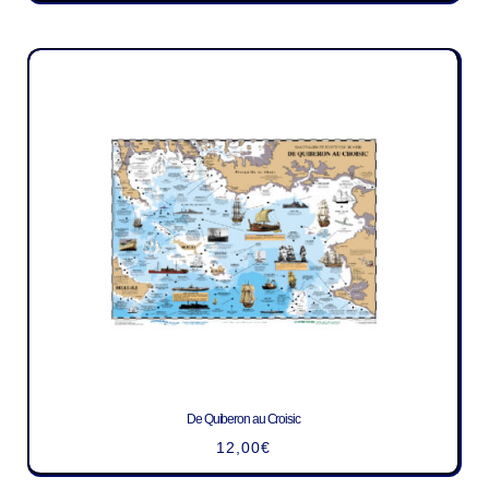
De Quiberon au Croisic
12,00
€