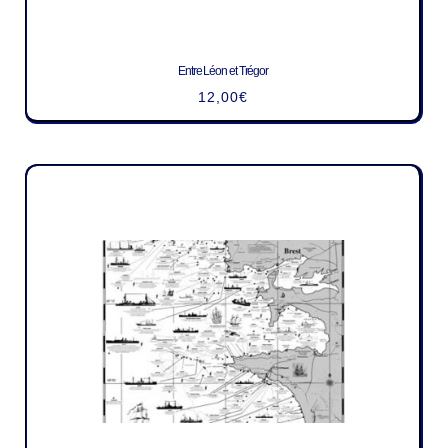
Entre Léon et Trégor
12,00
€