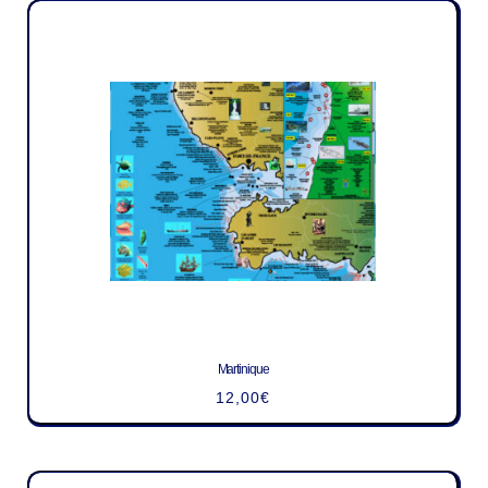
Martinique
12,00
€