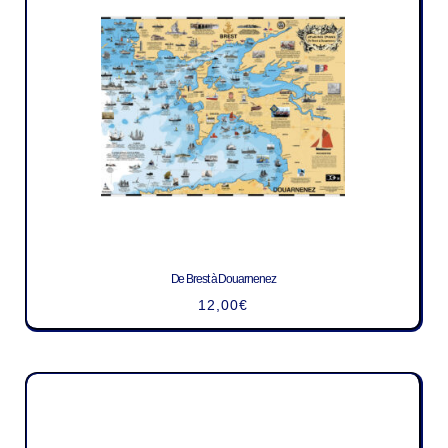
De Brest à Douarnenez
12,00
€