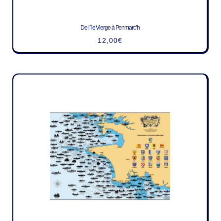
De l’île Vierge à Penmarc’h
12,00
€