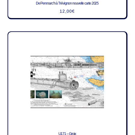
De Penmarc’h à Trévignon nouvelle carte 2025
12,00
€
U171 – Groix