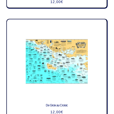
12,00
€
De Groix au Croisic
12,00
€