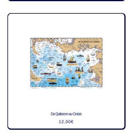
De Quiberon au Croisic
12,00
€