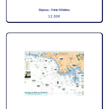
Brigneau – Pointe St Mathieu
12,00
€