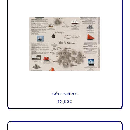
Glénan avant 1900
12,00
€