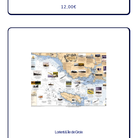
12,00
€
Lorient & île de Groix