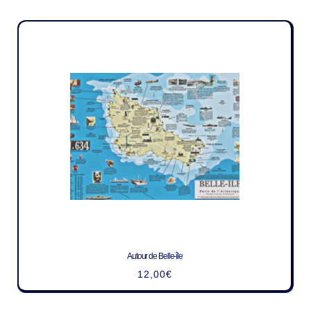
Autour de Belle-île
12,00
€