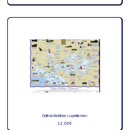
Golfe du Morbihan « La petite mer »
12,00
€