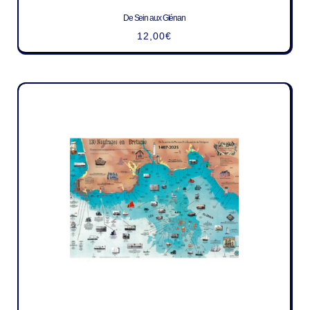
De Sein aux Glénan
12,00
€