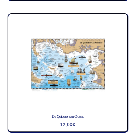
De Quiberon au Croisic
12,00
€