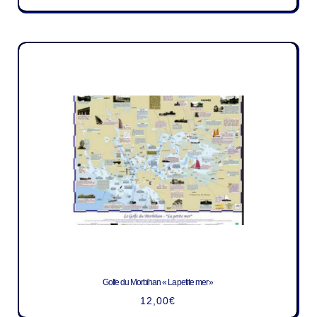
Golfe du Morbihan « La petite mer »
12,00
€