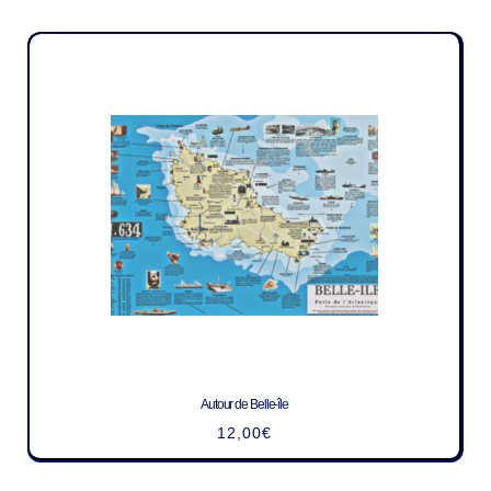
Autour de Belle-île
12,00
€