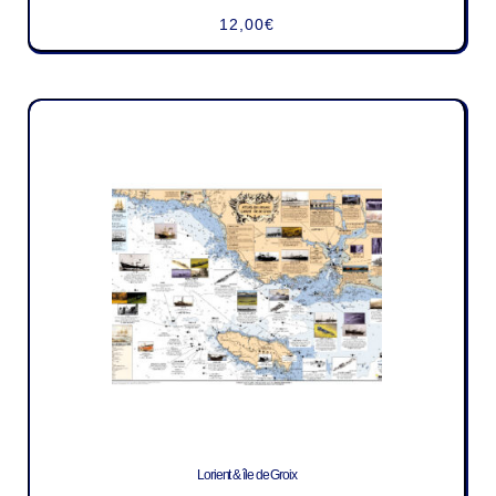
12,00
€
Lorient & île de Groix