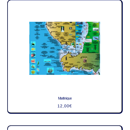
Martinique
12,00
€