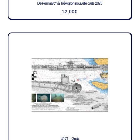
De Penmarc’h à Trévignon nouvelle carte 2025
12,00
€
U171 – Groix