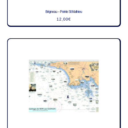
Brigneau – Pointe St Mathieu
12,00
€