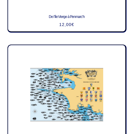
De l’île Vierge à Penmarc’h
12,00
€