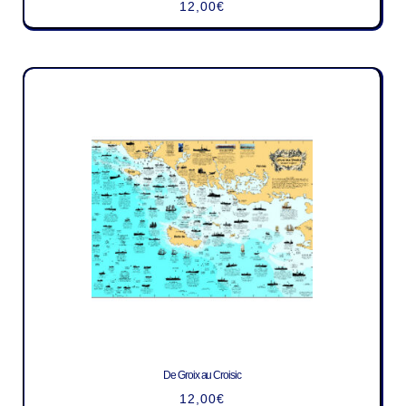
12,00
€
De Groix au Croisic
12,00
€