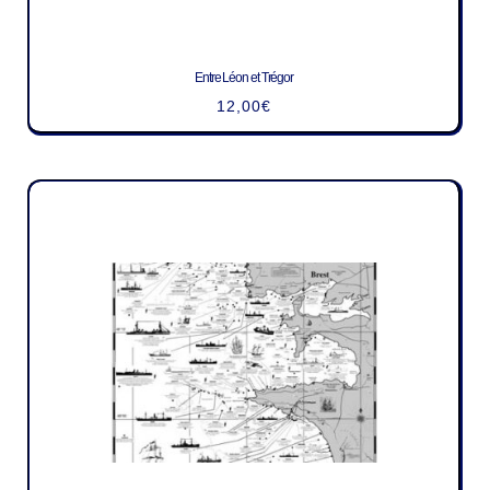
Entre Léon et Trégor
12,00
€