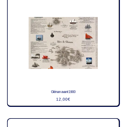
Glénan avant 1900
12,00
€