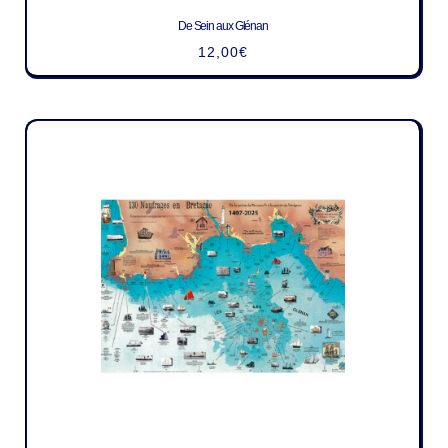
De Sein aux Glénan
12,00
€