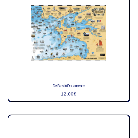
De Brest à Douarnenez
12,00
€