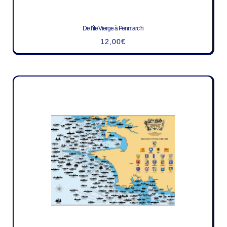
De l’île Vierge à Penmarc’h
12,00
€