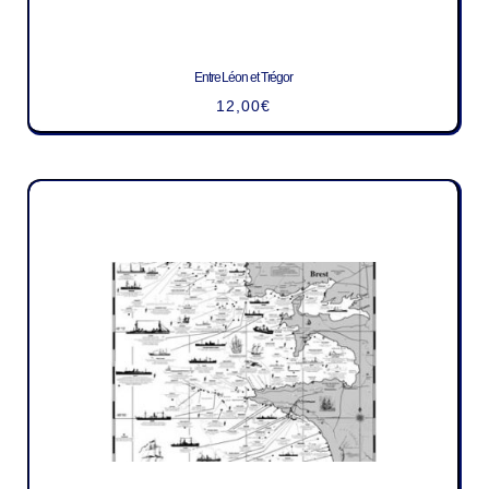
Entre Léon et Trégor
12,00
€