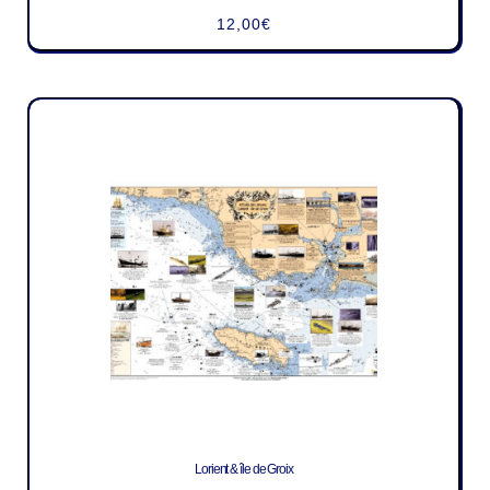
12,00
€
Lorient & île de Groix