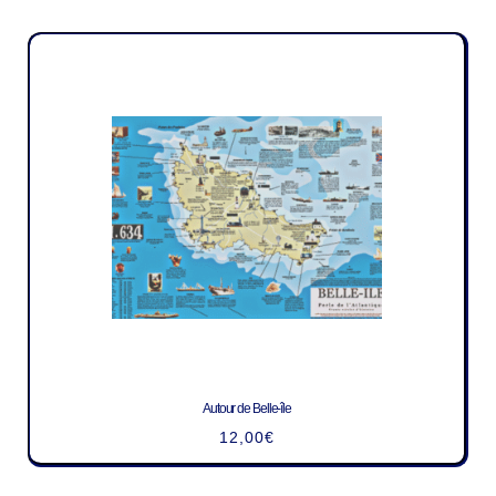
Autour de Belle-île
12,00
€