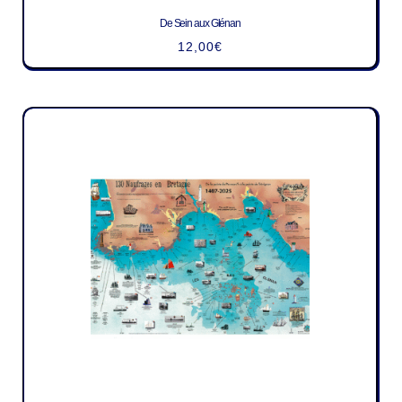
De Sein aux Glénan
12,00
€