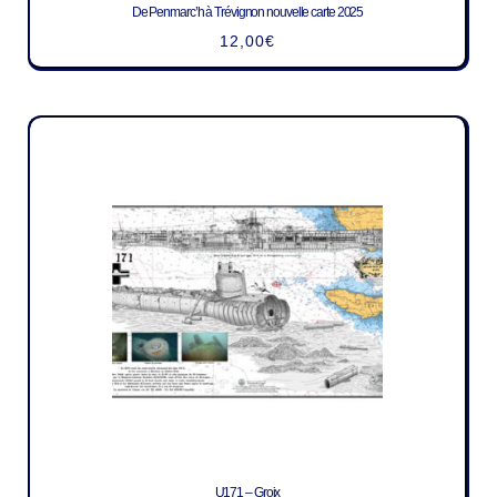
De Penmarc’h à Trévignon nouvelle carte 2025
12,00
€
U171 – Groix