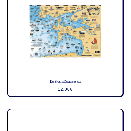
De Brest à Douarnenez
12,00
€