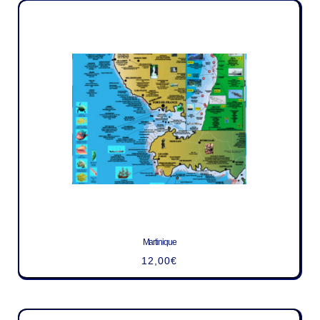
Martinique
12,00
€