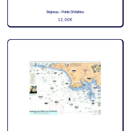
Brigneau – Pointe St Mathieu
12,00
€