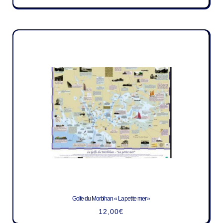
Golfe du Morbihan « La petite mer »
12,00
€