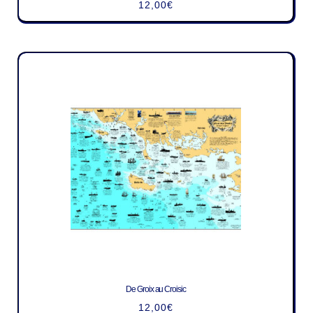
12,00
€
De Groix au Croisic
12,00
€