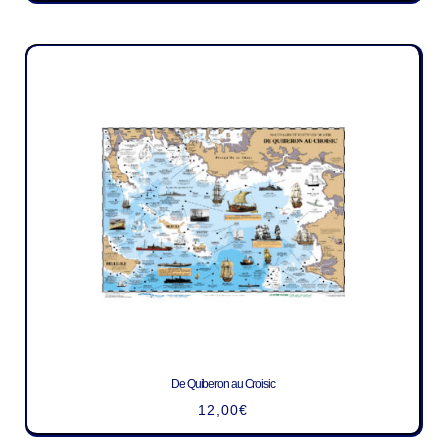
De Quiberon au Croisic
12,00
€