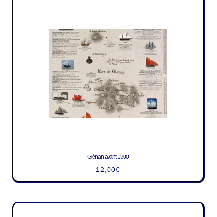
Glénan avant 1900
12,00
€