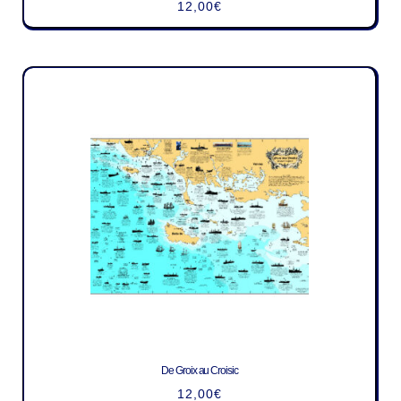
12,00
€
De Groix au Croisic
12,00
€