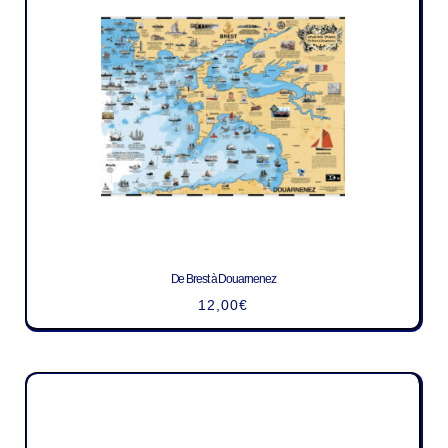
De Brest à Douarnenez
12,00
€