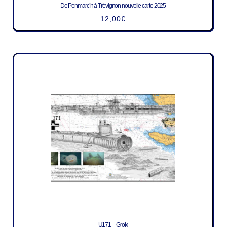
De Penmarc’h à Trévignon nouvelle carte 2025
12,00
€
U171 – Groix