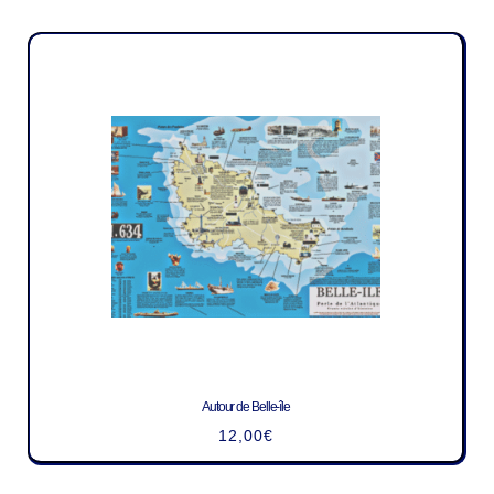
Autour de Belle-île
12,00
€