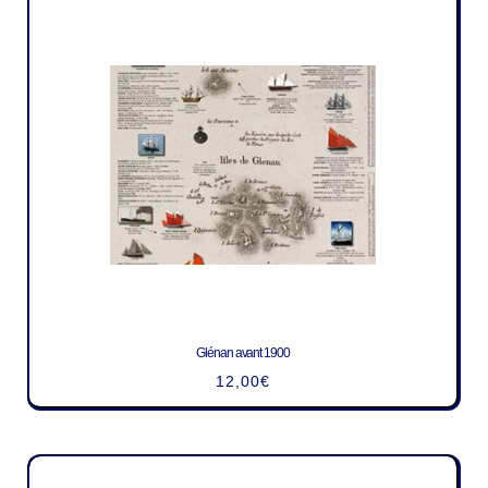
Glénan avant 1900
12,00
€