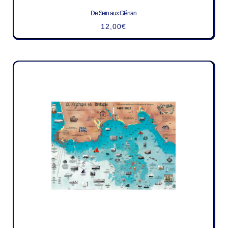
De Sein aux Glénan
12,00
€