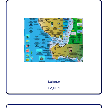
Martinique
12,00
€