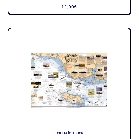
12,00
€
Lorient & île de Groix