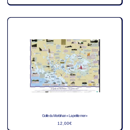
Golfe du Morbihan « La petite mer »
12,00
€