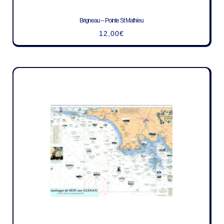
Brigneau – Pointe St Mathieu
12,00
€