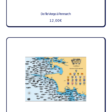
De l’île Vierge à Penmarc’h
12,00
€