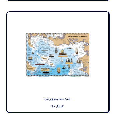
De Quiberon au Croisic
12,00
€