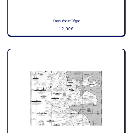
Entre Léon et Trégor
12,00
€