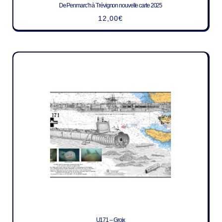
De Penmarc’h à Trévignon nouvelle carte 2025
12,00
€
U171 – Groix