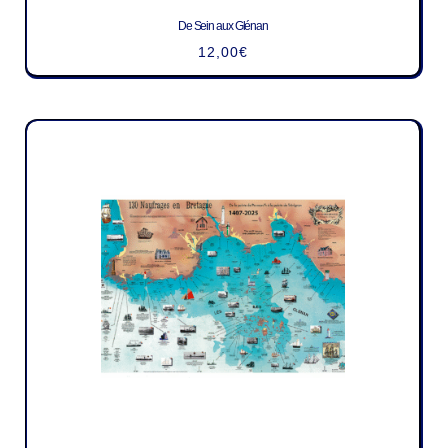
De Sein aux Glénan
12,00
€