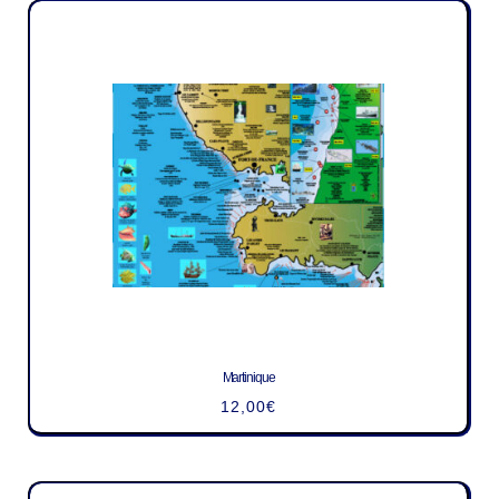
Martinique
12,00
€