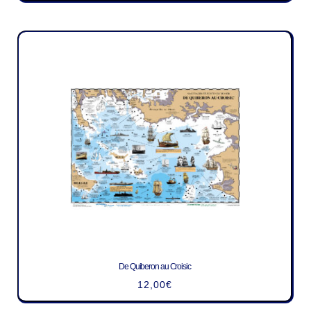
De Quiberon au Croisic
12,00
€