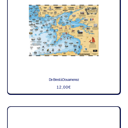
De Brest à Douarnenez
12,00
€