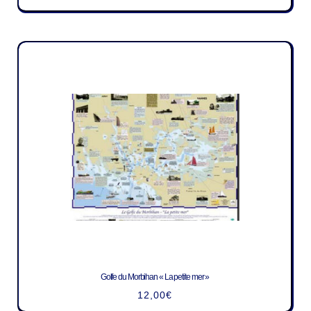
Golfe du Morbihan « La petite mer »
12,00
€