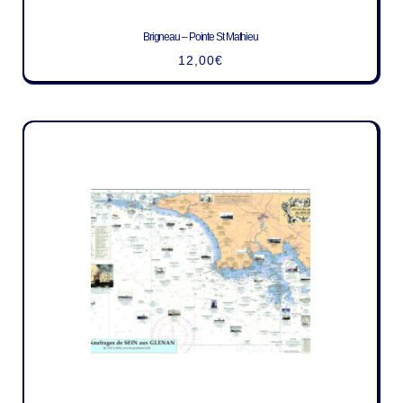
Brigneau – Pointe St Mathieu
12,00
€