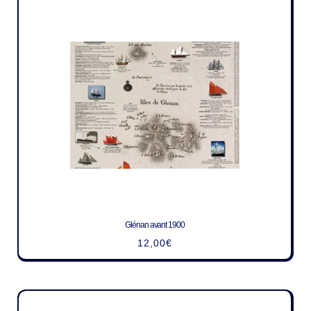
Glénan avant 1900
12,00
€