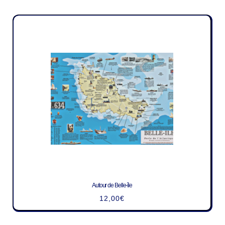
Autour de Belle-île
12,00
€