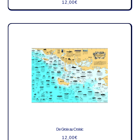
12,00
€
De Groix au Croisic
12,00
€