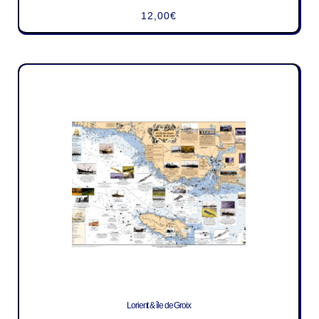
12,00
€
Lorient & île de Groix