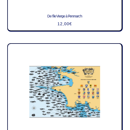
De l’île Vierge à Penmarc’h
12,00
€