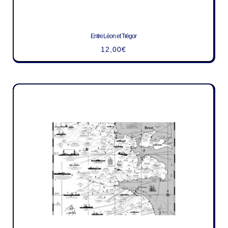
Entre Léon et Trégor
12,00
€