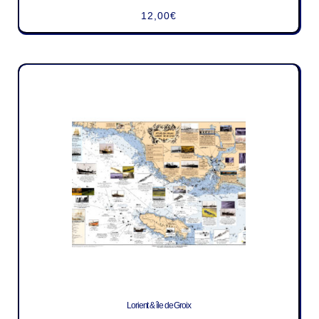
12,00
€
Lorient & île de Groix