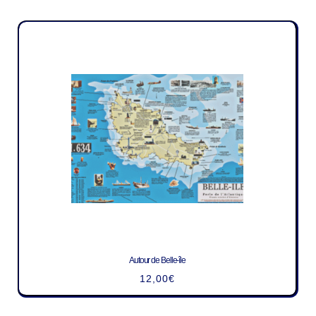
Autour de Belle-île
12,00
€