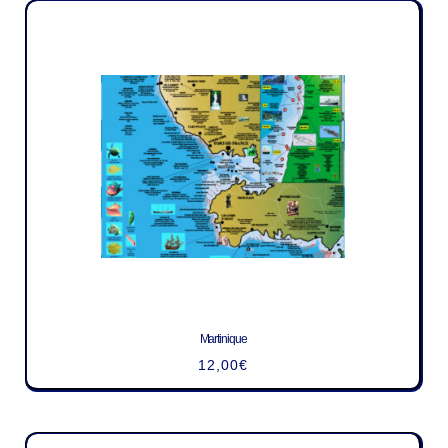
Martinique
12,00
€