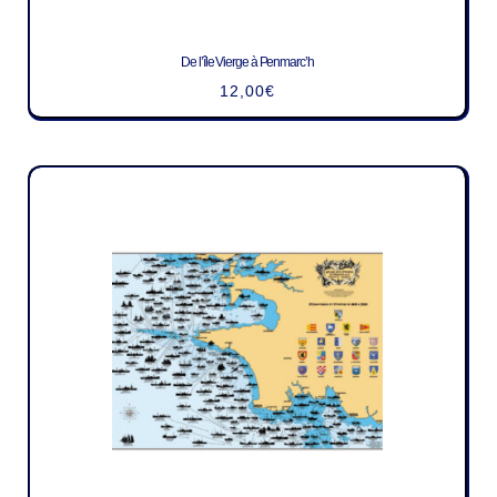
De l’île Vierge à Penmarc’h
12,00
€