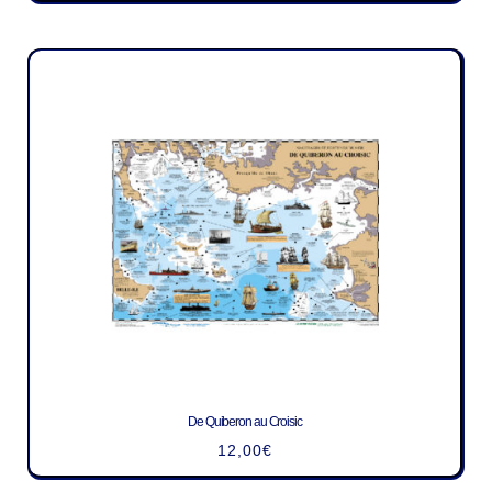
De Quiberon au Croisic
12,00
€