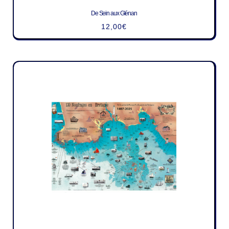
De Sein aux Glénan
12,00
€