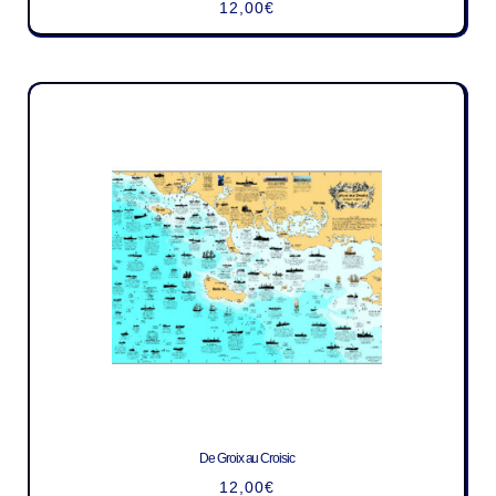
12,00
€
De Groix au Croisic
12,00
€