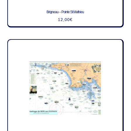
Brigneau – Pointe St Mathieu
12,00
€