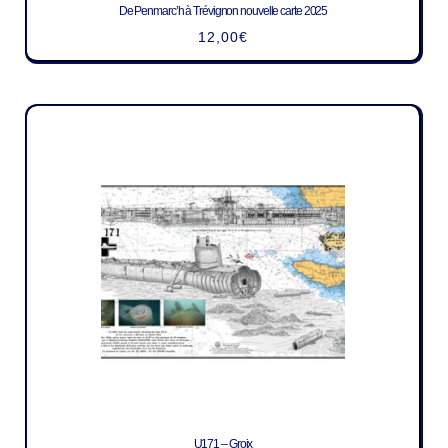
De Penmarc’h à Trévignon nouvelle carte 2025
12,00
€
U171 – Groix