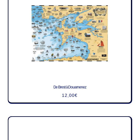
De Brest à Douarnenez
12,00
€