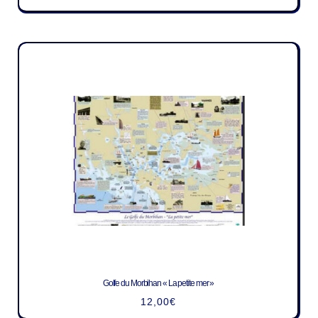
Golfe du Morbihan « La petite mer »
12,00
€