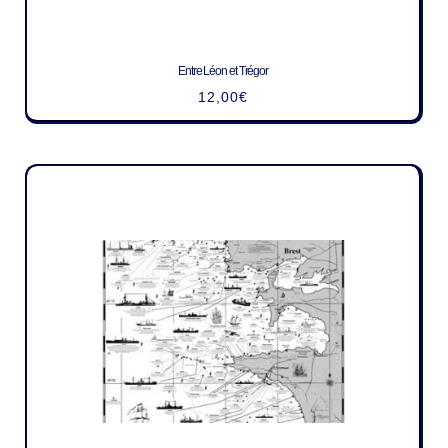
Entre Léon et Trégor
12,00
€