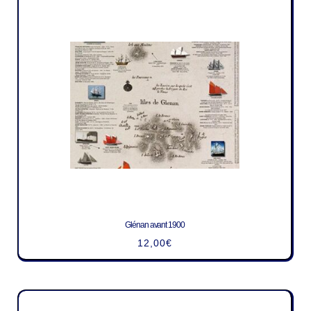
Glénan avant 1900
12,00
€