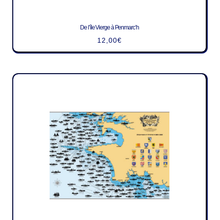
De l’île Vierge à Penmarc’h
12,00
€