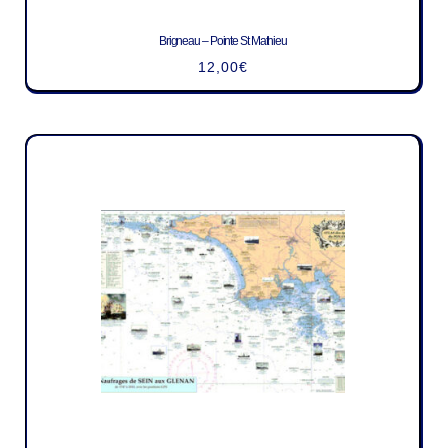
Brigneau – Pointe St Mathieu
12,00
€