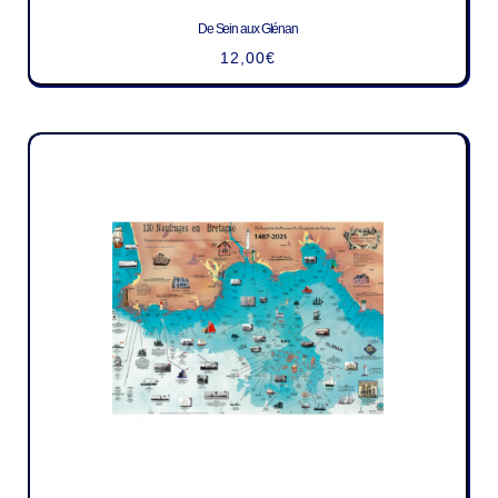
De Sein aux Glénan
12,00
€