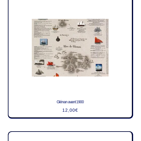
Glénan avant 1900
12,00
€