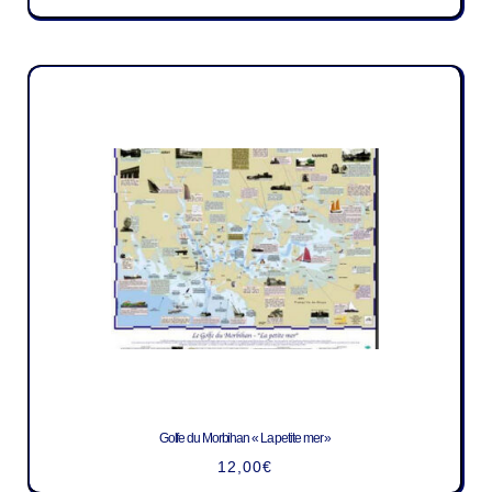
Golfe du Morbihan « La petite mer »
12,00
€