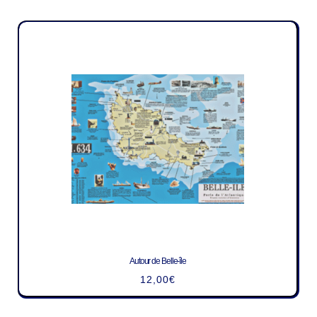
Autour de Belle-île
12,00
€