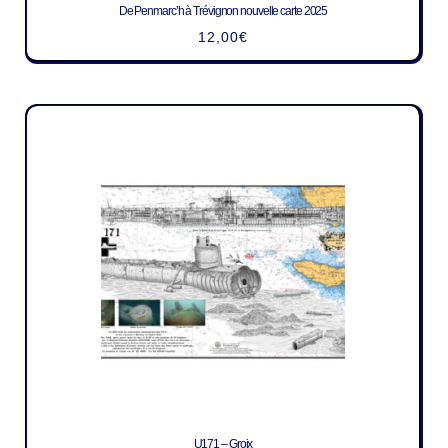
De Penmarc’h à Trévignon nouvelle carte 2025
12,00
€
U171 – Groix