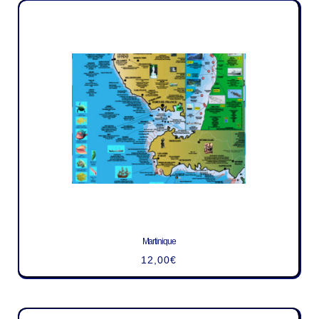
Martinique
12,00
€