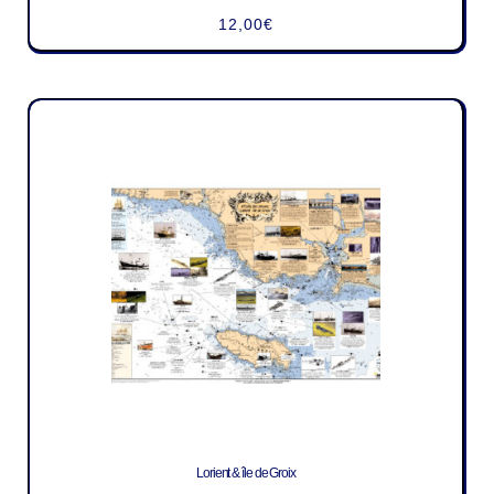
12,00
€
Lorient & île de Groix