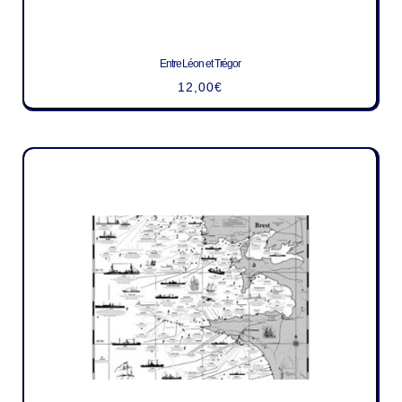
Entre Léon et Trégor
12,00
€