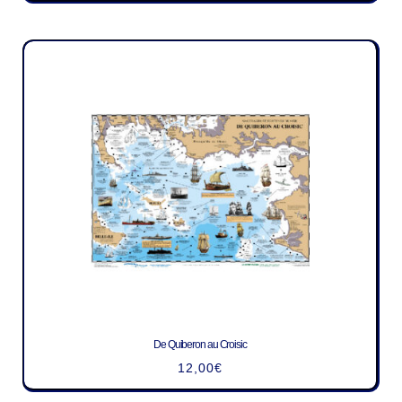
De Quiberon au Croisic
12,00
€