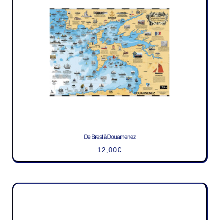
De Brest à Douarnenez
12,00
€