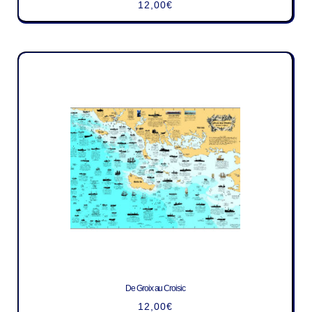
12,00
€
De Groix au Croisic
12,00
€