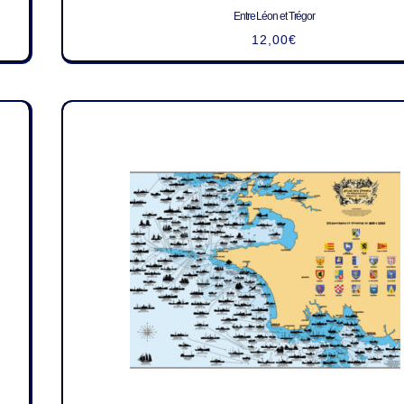
Entre Léon et Trégor
12,00
€