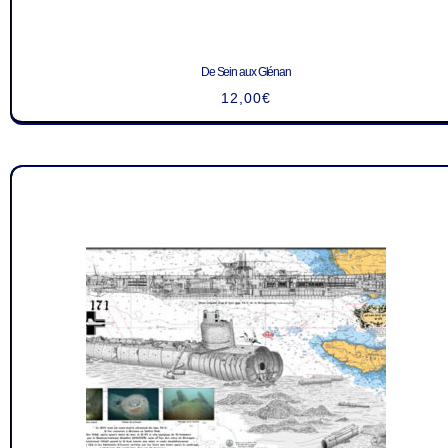
De Sein aux Glénan
12,00
€