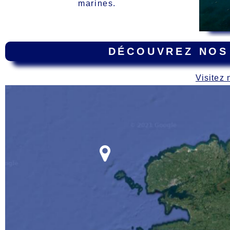
marines.
DÉCOUVREZ NOS
Visitez 
Carte
des épaves dur