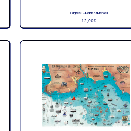
Brigneau – Pointe St Mathieu
12,00
€