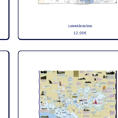
Lorient & île de Groix
12,00
€