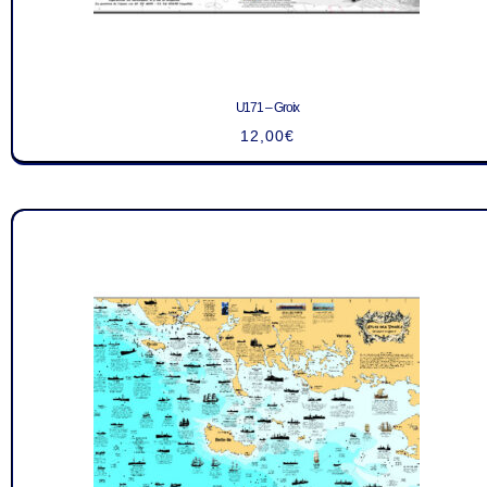
U171 – Groix
12,00
€