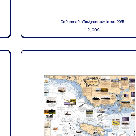
De Penmarc’h à Trévignon nouvelle carte 2025
12,00
€