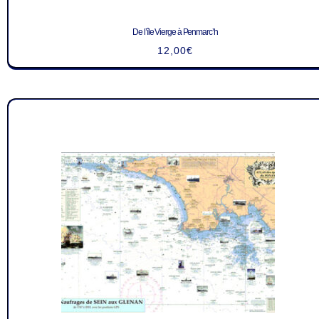
De l’île Vierge à Penmarc’h
12,00
€