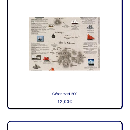
Glénan avant 1900
12,00
€