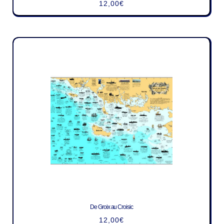
12,00
€
De Groix au Croisic
12,00
€