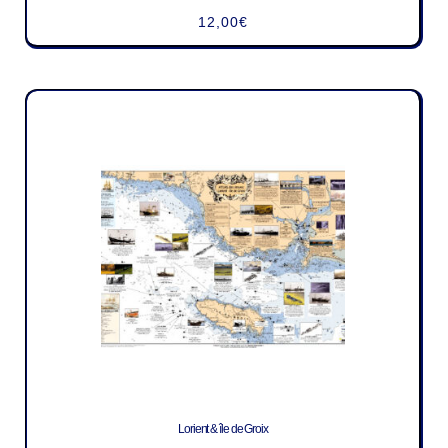
12,00
€
Lorient & île de Groix