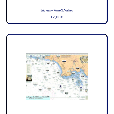
Brigneau – Pointe St Mathieu
12,00
€