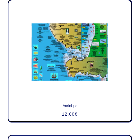
Martinique
12,00
€