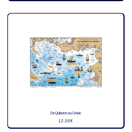
De Quiberon au Croisic
12,00
€