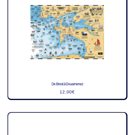
De Brest à Douarnenez
12,00
€