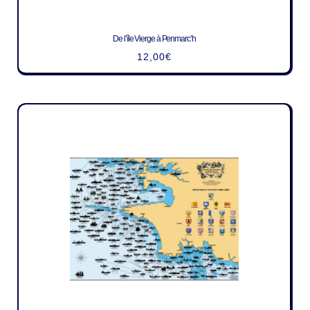
De l’île Vierge à Penmarc’h
12,00
€