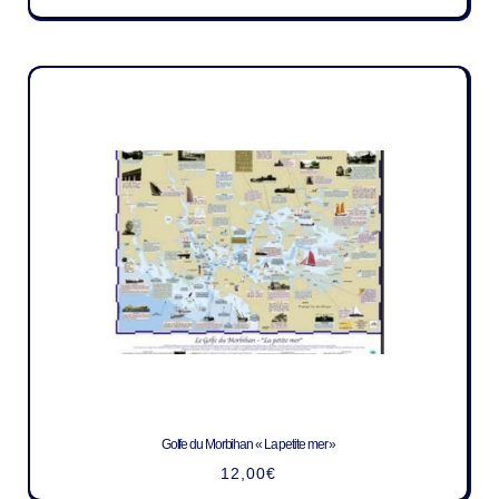
Golfe du Morbihan « La petite mer »
12,00
€