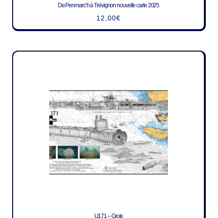
De Penmarc’h à Trévignon nouvelle carte 2025
12,00
€
U171 – Groix