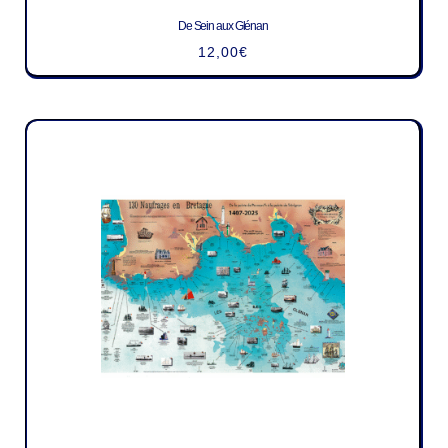
De Sein aux Glénan
12,00
€