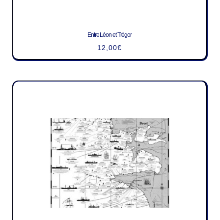
Entre Léon et Trégor
12,00
€