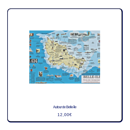
Autour de Belle-île
12,00
€