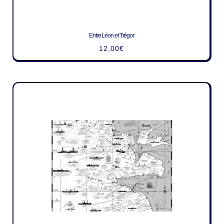
Entre Léon et Trégor
12,00
€