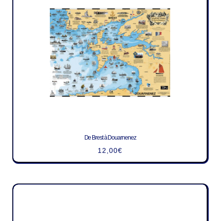
De Brest à Douarnenez
12,00
€