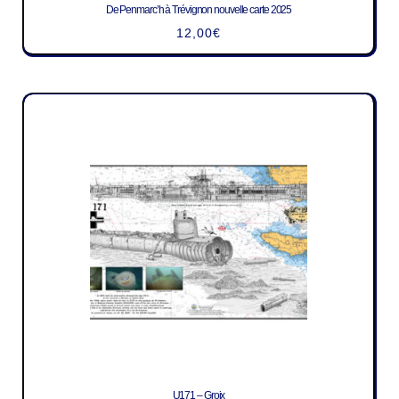
De Penmarc’h à Trévignon nouvelle carte 2025
12,00
€
U171 – Groix