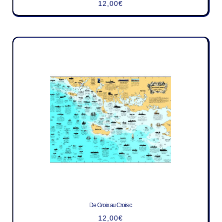
12,00
€
De Groix au Croisic
12,00
€