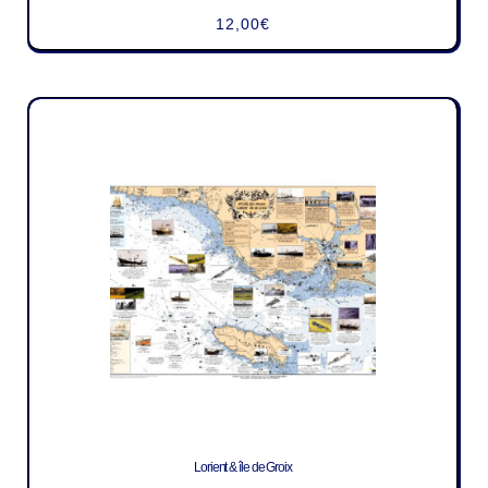
12,00
€
Lorient & île de Groix