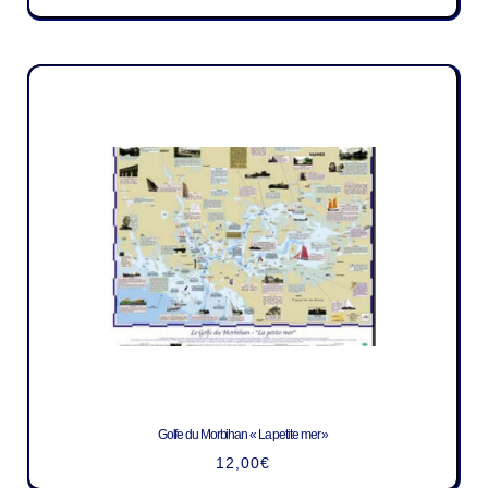
Golfe du Morbihan « La petite mer »
12,00
€