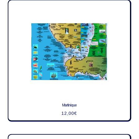
Martinique
12,00
€