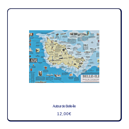
Autour de Belle-île
12,00
€