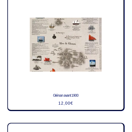
Glénan avant 1900
12,00
€