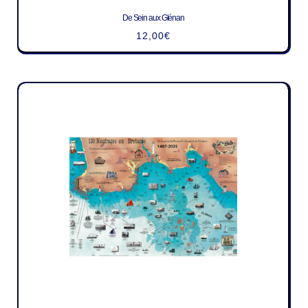
De Sein aux Glénan
12,00
€