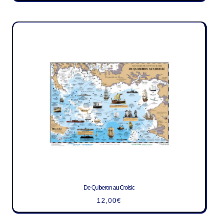
De Quiberon au Croisic
12,00
€