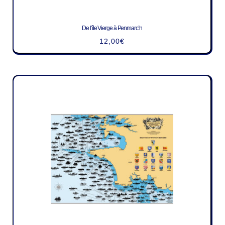
De l’île Vierge à Penmarc’h
12,00
€