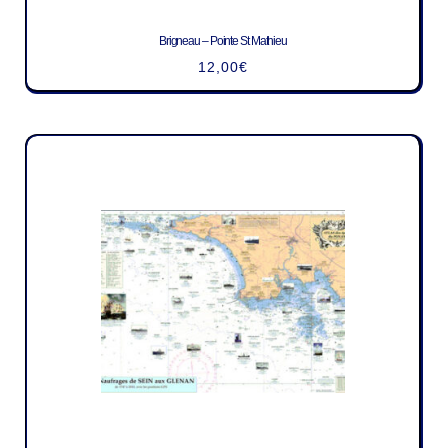
Brigneau – Pointe St Mathieu
12,00
€