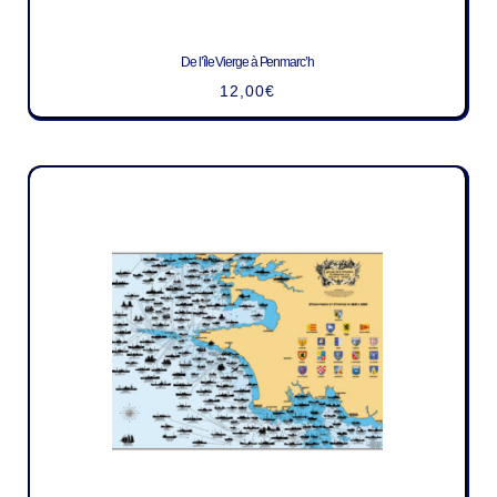
De l’île Vierge à Penmarc’h
12,00
€