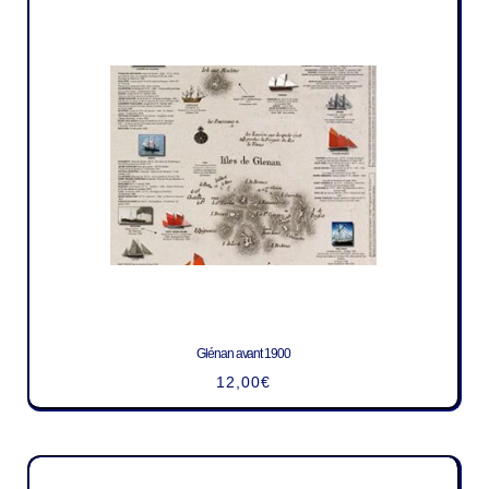
Glénan avant 1900
12,00
€