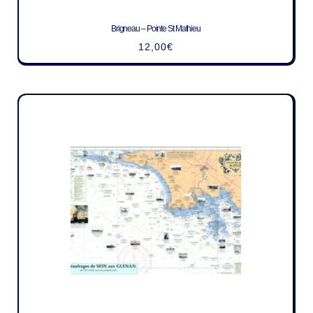
Brigneau – Pointe St Mathieu
12,00
€