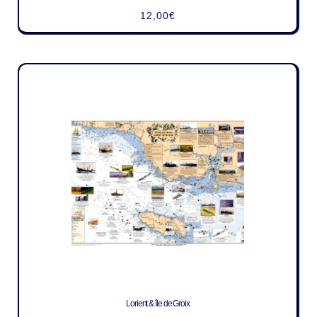
12,00
€
Lorient & île de Groix