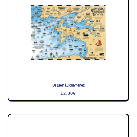
De Brest à Douarnenez
12,00
€