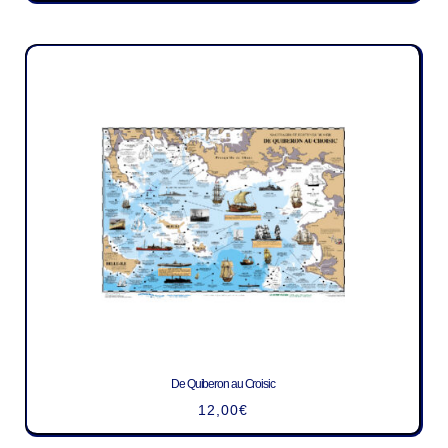
De Quiberon au Croisic
12,00
€