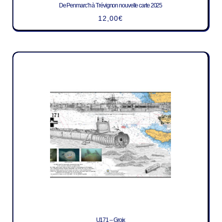
De Penmarc’h à Trévignon nouvelle carte 2025
12,00
€
U171 – Groix