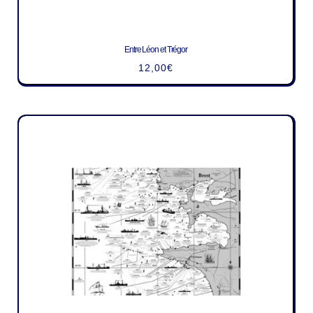
Entre Léon et Trégor
12,00
€