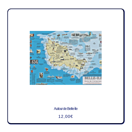
Autour de Belle-île
12,00
€