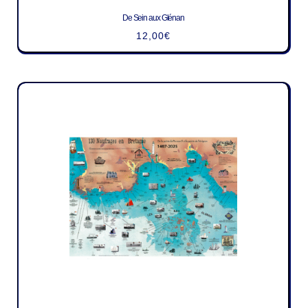
De Sein aux Glénan
12,00
€