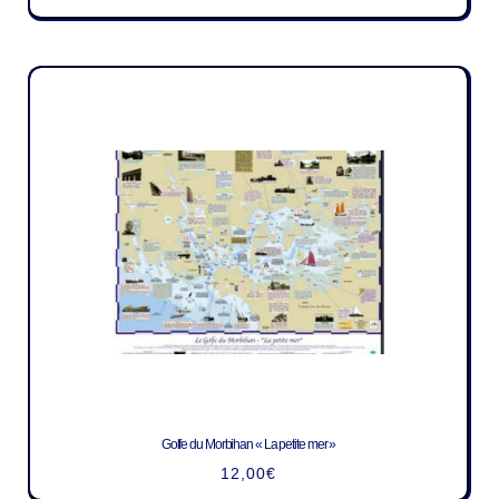
Golfe du Morbihan « La petite mer »
12,00
€