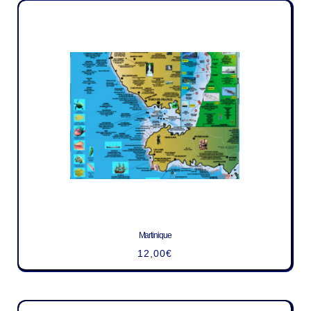
Martinique
12,00
€