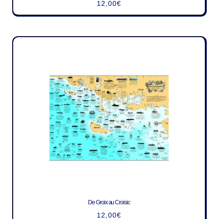
12,00
€
De Groix au Croisic
12,00
€