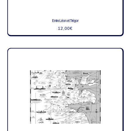
Entre Léon et Trégor
12,00
€