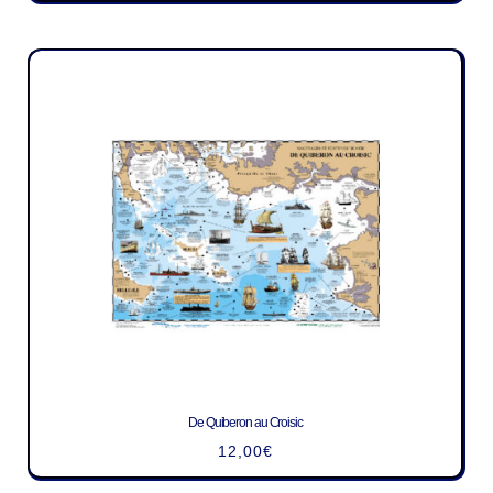
De Quiberon au Croisic
12,00
€