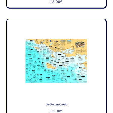
12,00
€
De Groix au Croisic
12,00
€