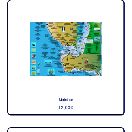
Martinique
12,00
€