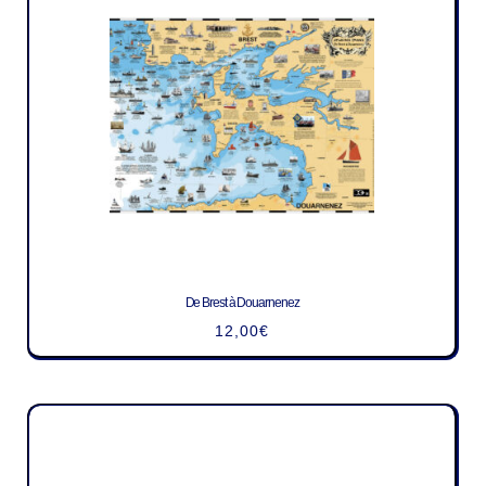
De Brest à Douarnenez
12,00
€