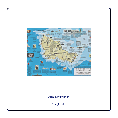
Autour de Belle-île
12,00
€