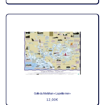
Golfe du Morbihan « La petite mer »
12,00
€