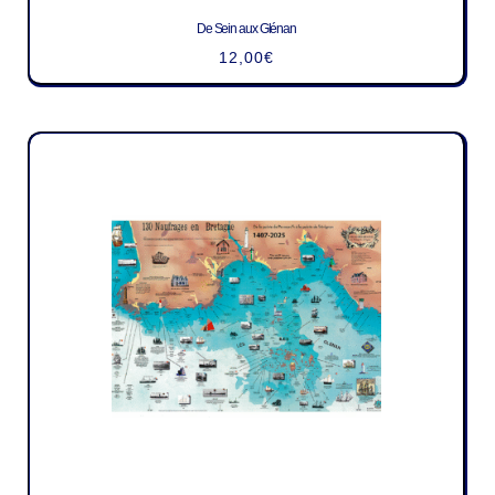
De Sein aux Glénan
12,00
€