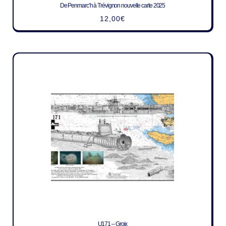
De Penmarc’h à Trévignon nouvelle carte 2025
12,00
€
U171 – Groix