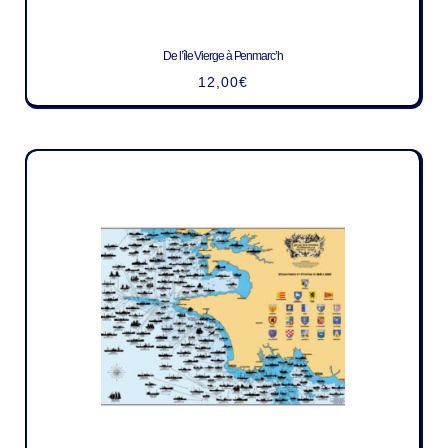
De l’île Vierge à Penmarc’h
12,00
€