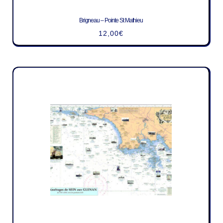
Brigneau – Pointe St Mathieu
12,00
€