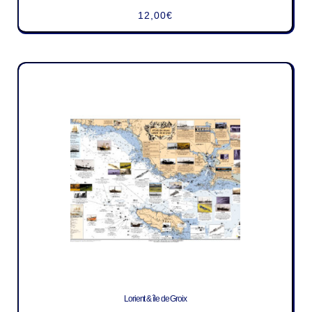
12,00
€
Lorient & île de Groix