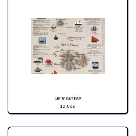
Glénan avant 1900
12,00
€