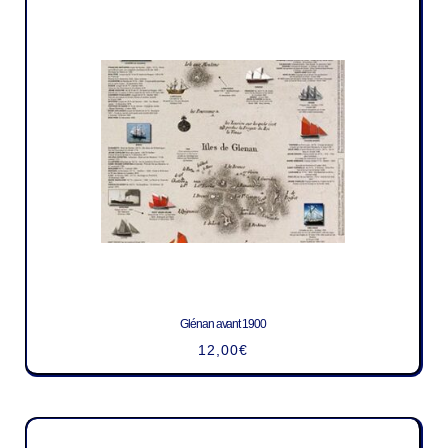
Glénan avant 1900
12,00
€