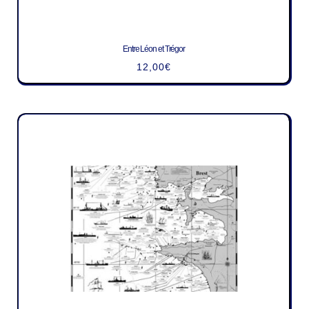
Entre Léon et Trégor
12,00
€