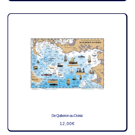
De Quiberon au Croisic
12,00
€