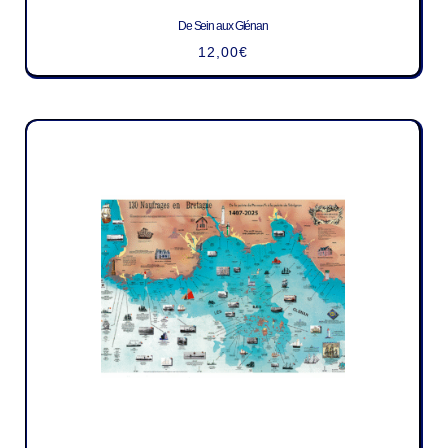
De Sein aux Glénan
12,00
€