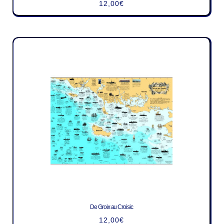
12,00
€
De Groix au Croisic
12,00
€