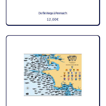
De l’île Vierge à Penmarc’h
12,00
€