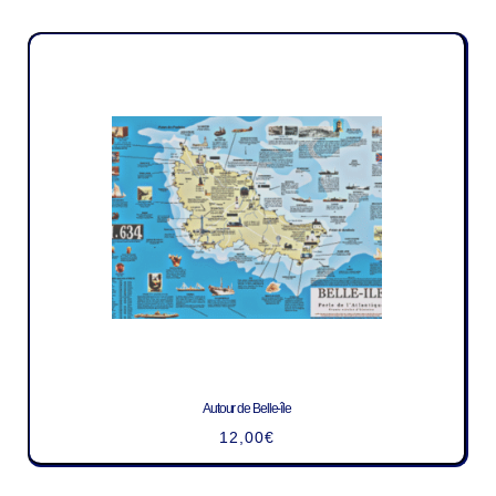
Autour de Belle-île
12,00
€