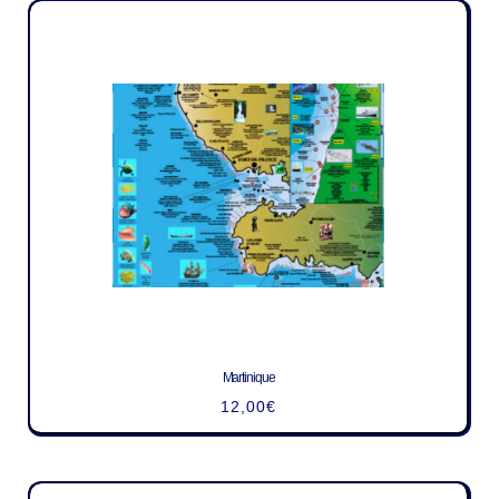
Martinique
12,00
€