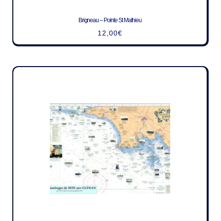
Brigneau – Pointe St Mathieu
12,00
€