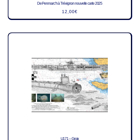
De Penmarc’h à Trévignon nouvelle carte 2025
12,00
€
U171 – Groix