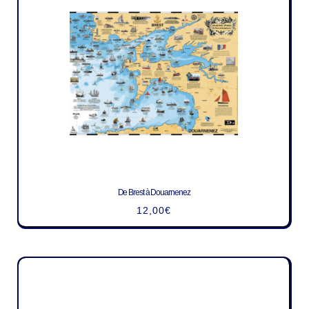
De Brest à Douarnenez
12,00
€