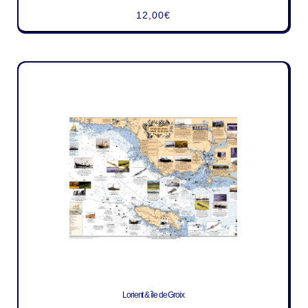
12,00
€
Lorient & île de Groix