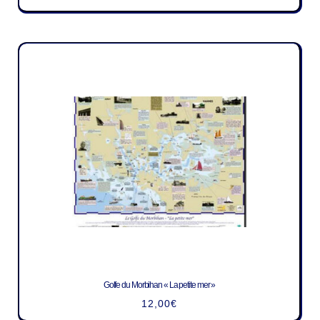
Golfe du Morbihan « La petite mer »
12,00
€