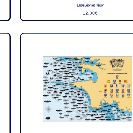
Entre Léon et Trégor
12,00
€