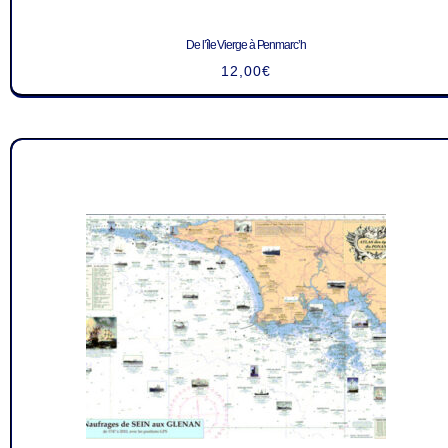
De l’île Vierge à Penmarc’h
12,00
€