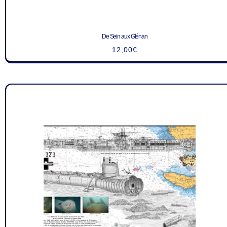
De Sein aux Glénan
12,00
€