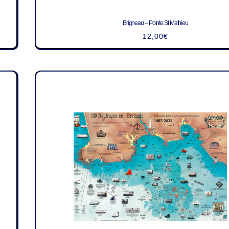
Brigneau – Pointe St Mathieu
12,00
€