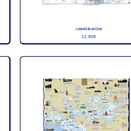
Lorient & île de Groix
12,00
€