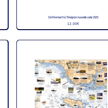
De Penmarc’h à Trévignon nouvelle carte 2025
12,00
€