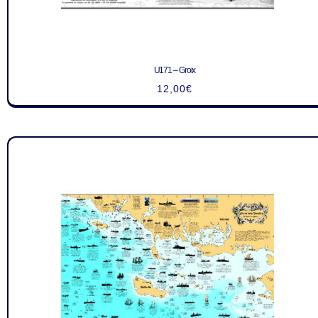
U171 – Groix
12,00
€