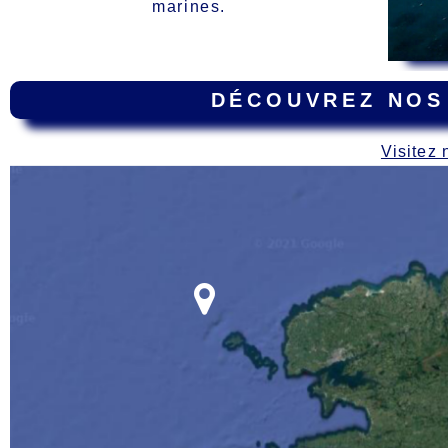
marines.
DÉCOUVREZ NOS
Visitez 
Carte
des épaves dur