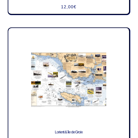
12,00
€
Lorient & île de Groix