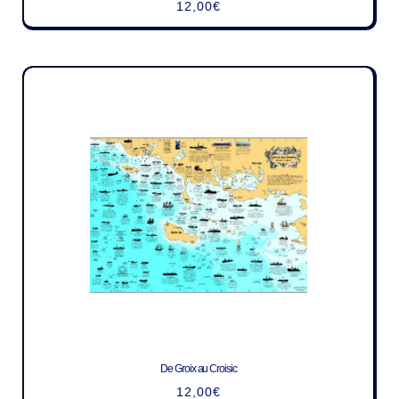
12,00
€
De Groix au Croisic
12,00
€