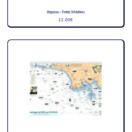
Brigneau – Pointe St Mathieu
12,00
€