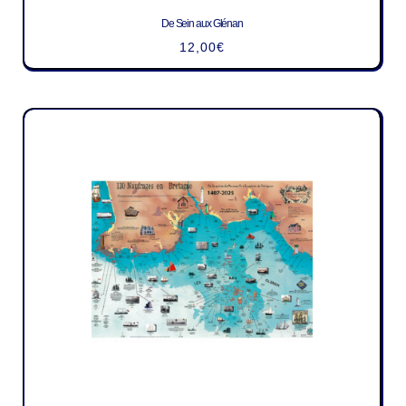
De Sein aux Glénan
12,00
€