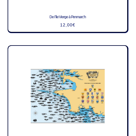
De l’île Vierge à Penmarc’h
12,00
€