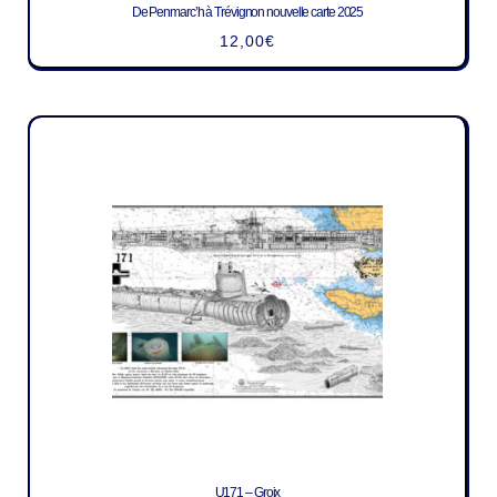
De Penmarc’h à Trévignon nouvelle carte 2025
12,00
€
U171 – Groix