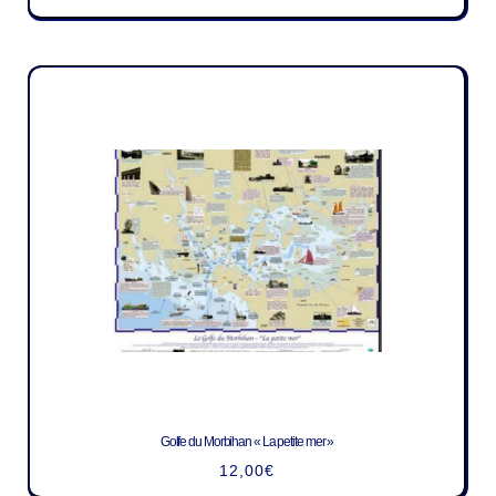
Golfe du Morbihan « La petite mer »
12,00
€