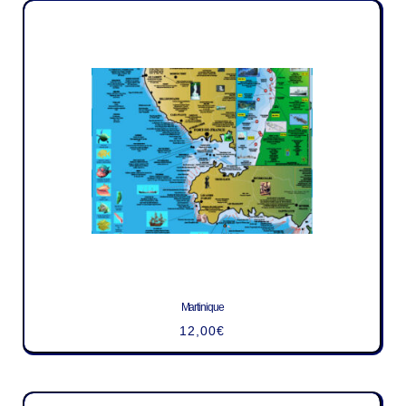
Martinique
12,00
€