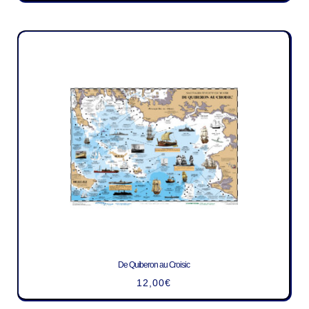
De Quiberon au Croisic
12,00
€