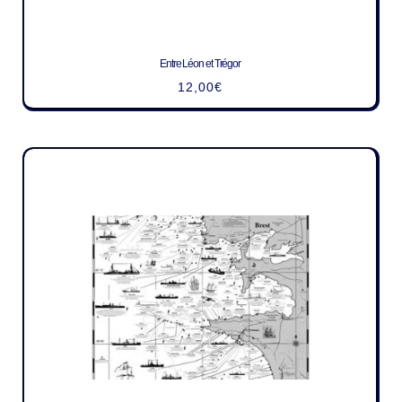
Entre Léon et Trégor
12,00
€