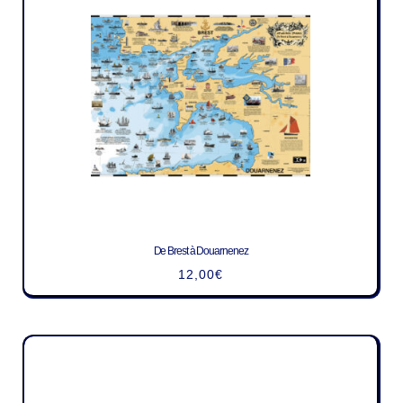
De Brest à Douarnenez
12,00
€