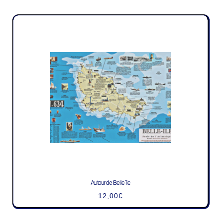
Autour de Belle-île
12,00
€