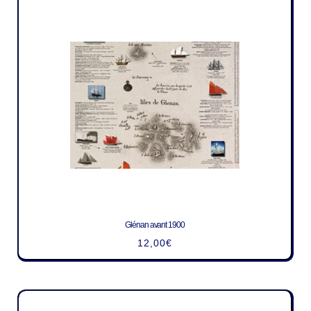
Glénan avant 1900
12,00
€