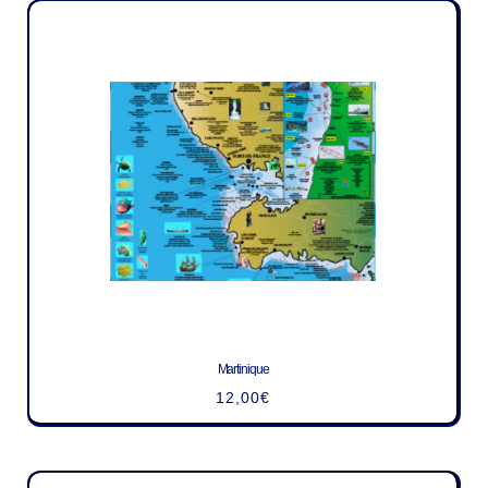
Martinique
12,00
€