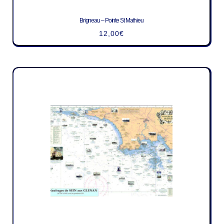
Brigneau – Pointe St Mathieu
12,00
€