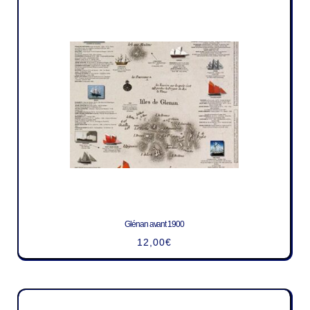
Glénan avant 1900
12,00
€