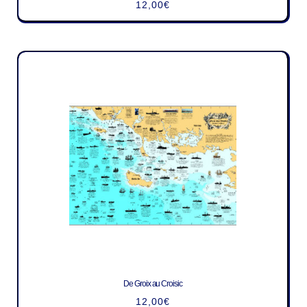
12,00
€
De Groix au Croisic
12,00
€