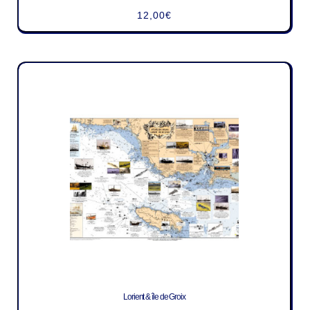
12,00
€
Lorient & île de Groix