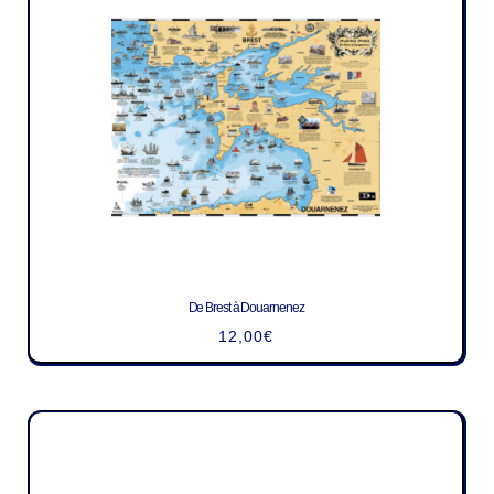
De Brest à Douarnenez
12,00
€