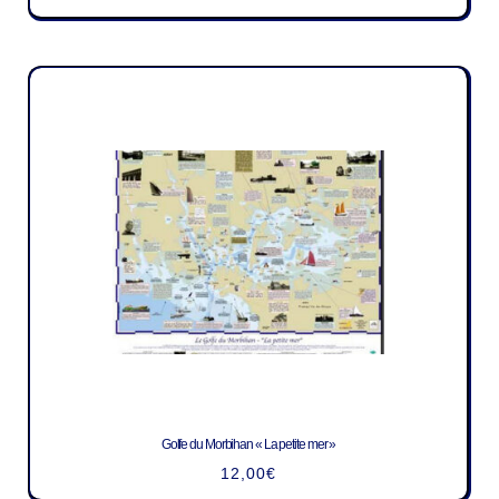
Golfe du Morbihan « La petite mer »
12,00
€