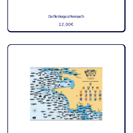
De l’île Vierge à Penmarc’h
12,00
€