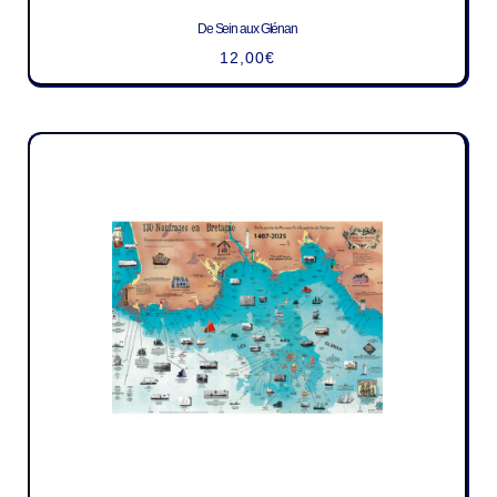
De Sein aux Glénan
12,00
€