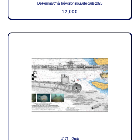
De Penmarc’h à Trévignon nouvelle carte 2025
12,00
€
U171 – Groix