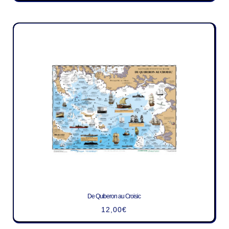
De Quiberon au Croisic
12,00
€