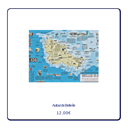
Autour de Belle-île
12,00
€