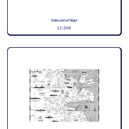
Entre Léon et Trégor
12,00
€