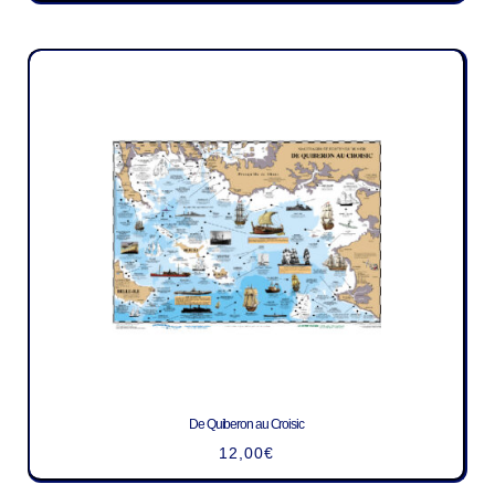
De Quiberon au Croisic
12,00
€