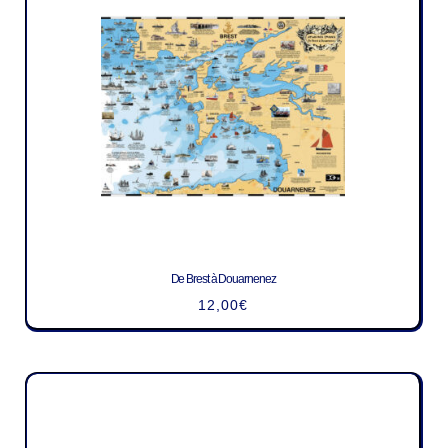
De Brest à Douarnenez
12,00
€