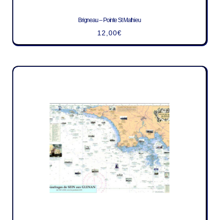
Brigneau – Pointe St Mathieu
12,00
€