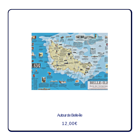
Autour de Belle-île
12,00
€