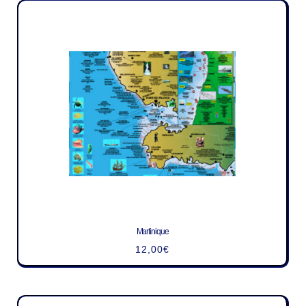
Martinique
12,00
€