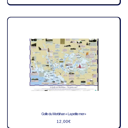
Golfe du Morbihan « La petite mer »
12,00
€