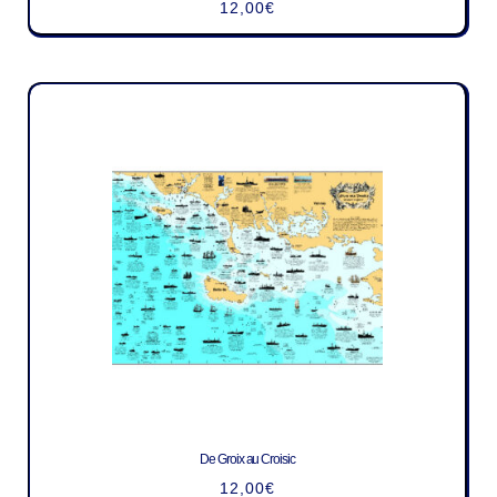
12,00
€
De Groix au Croisic
12,00
€