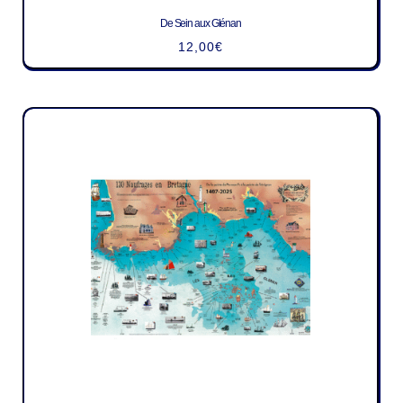
De Sein aux Glénan
12,00
€