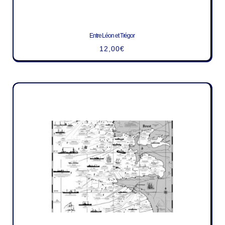
Entre Léon et Trégor
12,00
€