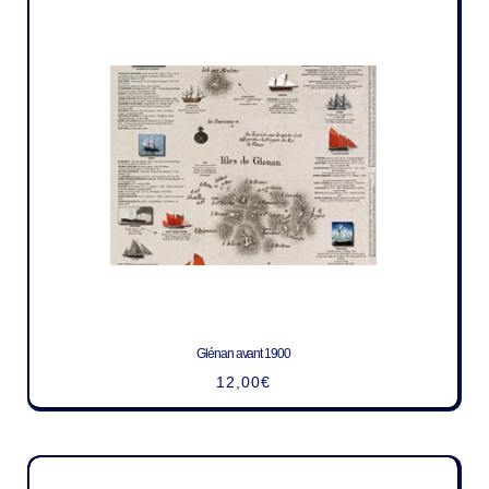
Glénan avant 1900
12,00
€