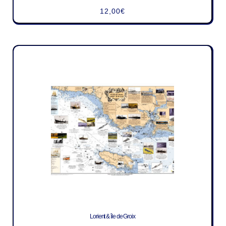
12,00
€
Lorient & île de Groix