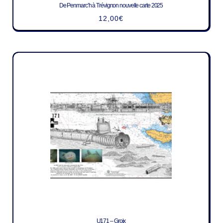
De Penmarc’h à Trévignon nouvelle carte 2025
12,00
€
U171 – Groix