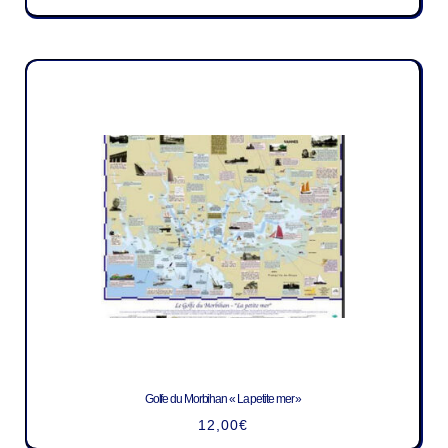
Golfe du Morbihan « La petite mer »
12,00
€