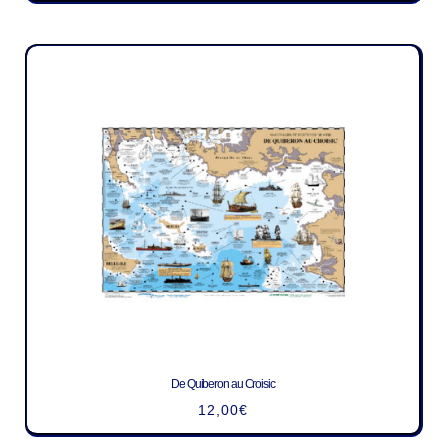
De Quiberon au Croisic
12,00
€