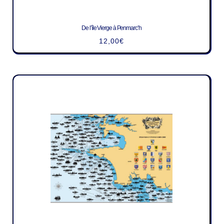
De l’île Vierge à Penmarc’h
12,00
€