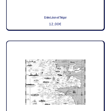
Entre Léon et Trégor
12,00
€