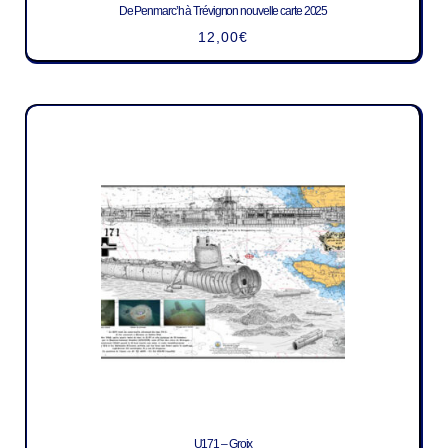
De Penmarc’h à Trévignon nouvelle carte 2025
12,00
€
U171 – Groix