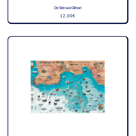
De Sein aux Glénan
12,00
€