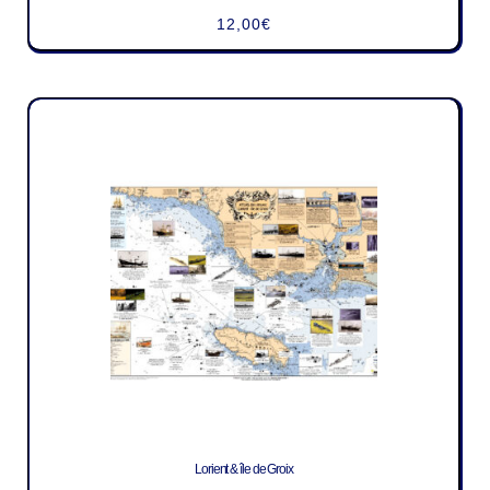
12,00
€
Lorient & île de Groix