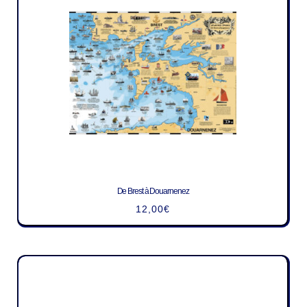
De Brest à Douarnenez
12,00
€