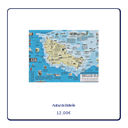
Autour de Belle-île
12,00
€