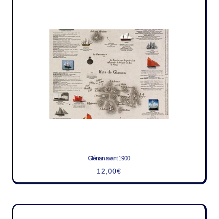
Glénan avant 1900
12,00
€