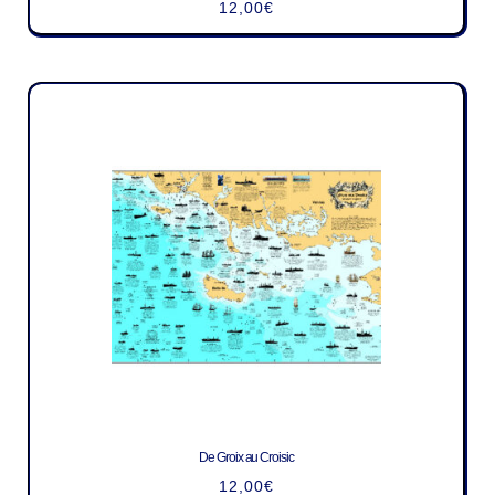
12,00
€
De Groix au Croisic
12,00
€