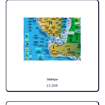
Martinique
12,00
€