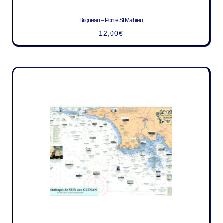
Brigneau – Pointe St Mathieu
12,00
€