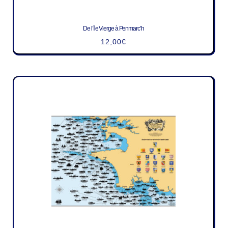
De l’île Vierge à Penmarc’h
12,00
€