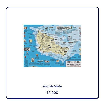
Autour de Belle-île
12,00
€