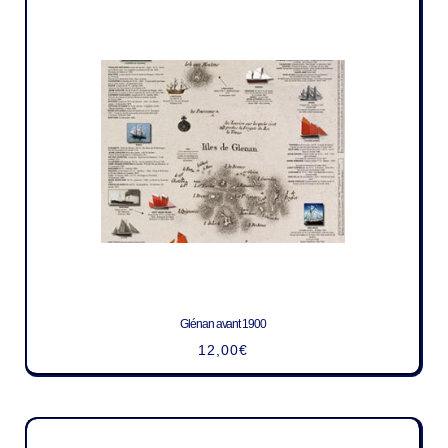
Glénan avant 1900
12,00
€