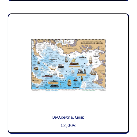
De Quiberon au Croisic
12,00
€