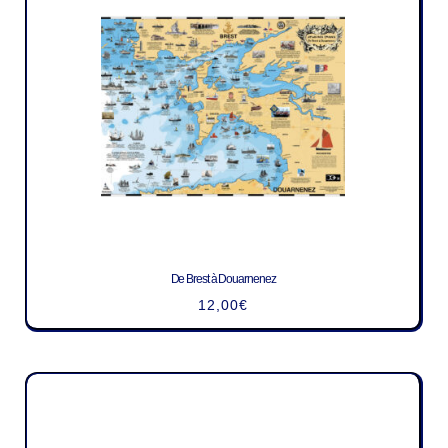
De Brest à Douarnenez
12,00
€