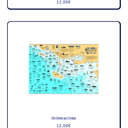
12,00
€
De Groix au Croisic
12,00
€