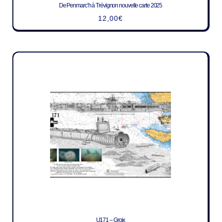
De Penmarc’h à Trévignon nouvelle carte 2025
12,00
€
U171 – Groix