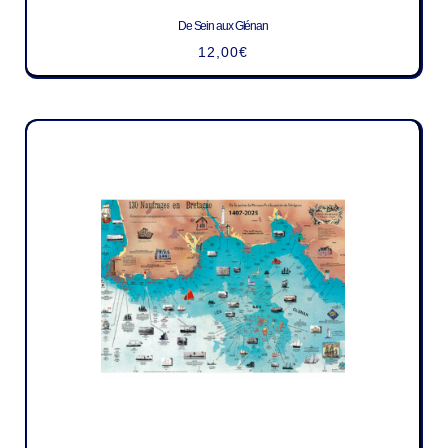
De Sein aux Glénan
12,00
€