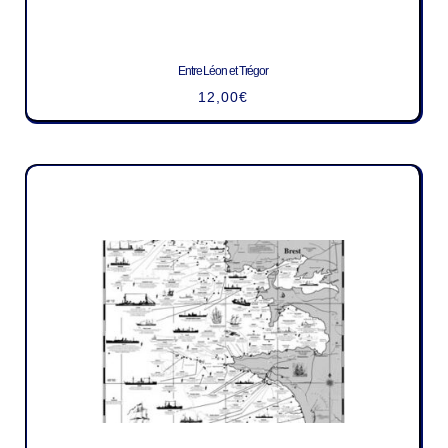
Entre Léon et Trégor
12,00
€