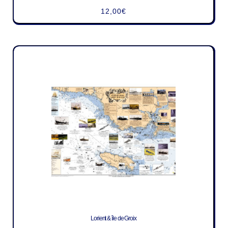
12,00
€
Lorient & île de Groix