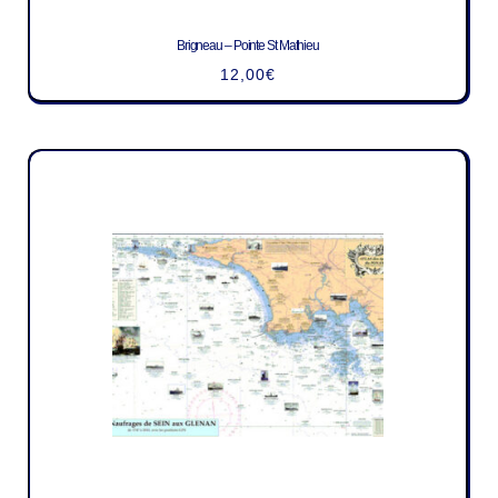
Brigneau – Pointe St Mathieu
12,00
€