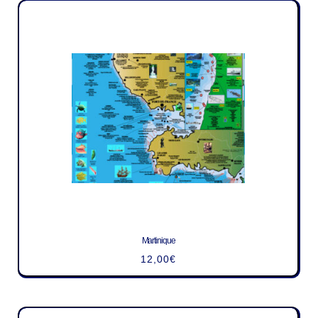
Martinique
12,00
€