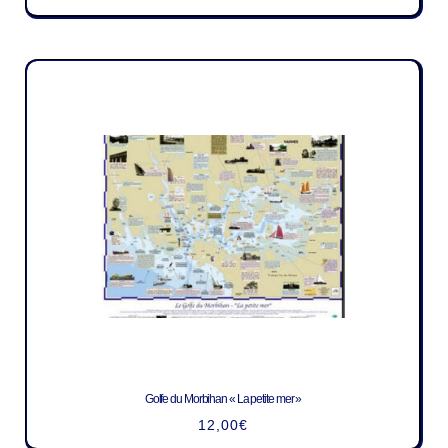
Golfe du Morbihan « La petite mer »
12,00
€