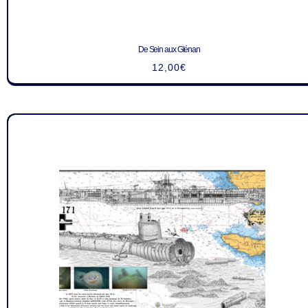
De Sein aux Glénan
12,00
€