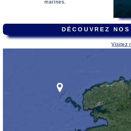
marines.
DÉCOUVREZ NOS
Visitez 
Carte
des épaves dur