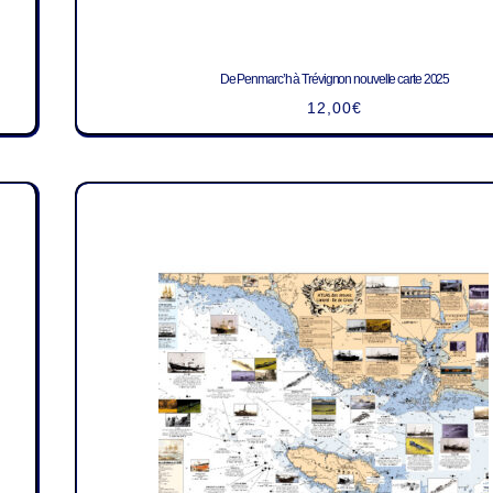
De Penmarc’h à Trévignon nouvelle carte 2025
12,00
€