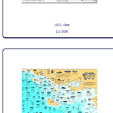
U171 – Groix
12,00
€