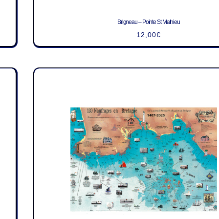
Brigneau – Pointe St Mathieu
12,00
€