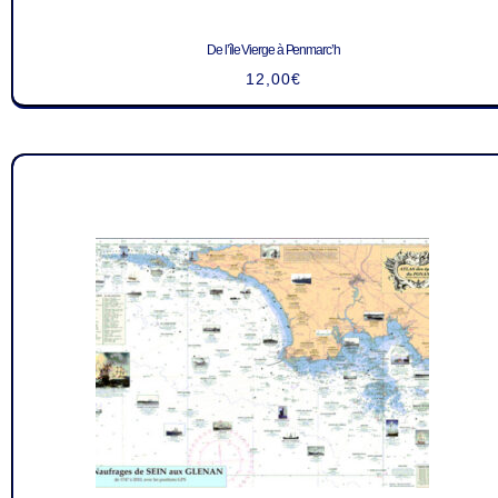
De l’île Vierge à Penmarc’h
12,00
€