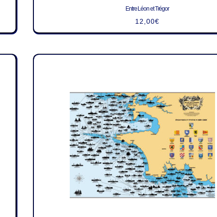
Entre Léon et Trégor
12,00
€