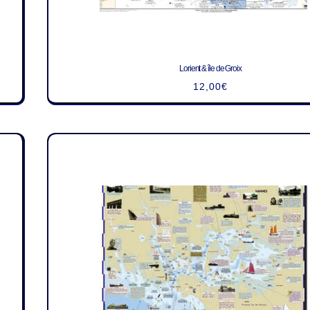
Lorient & île de Groix
12,00
€